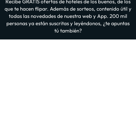
Recibe GRATIS ofertas de hoteles de los buenos, de los
que te hacen flipar. Además de sorteos, contenido útil y
todas las novedades de nuestra web y App. 200 mil
personas ya están suscritas y leyéndonos, ¿te apuntas
tú también?
Introduce tu email
Apuntarme GRATIS
Al suscribirte confirmas haber leído y estar de acuerdo con la
Política
de Privacidad
Otras iniciativas de éxito del grupo "Viajes Para Ti"