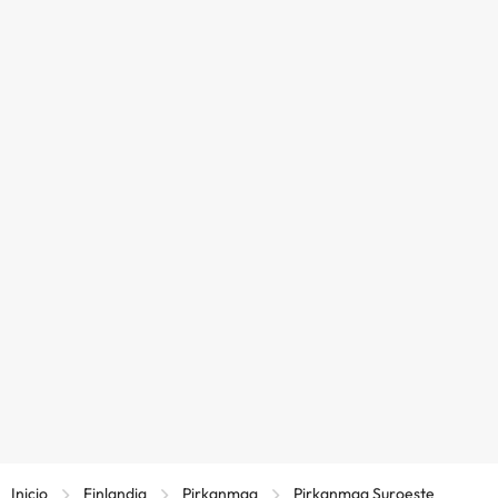
Inicio
Finlandia
Pirkanmaa
Pirkanmaa Suroeste