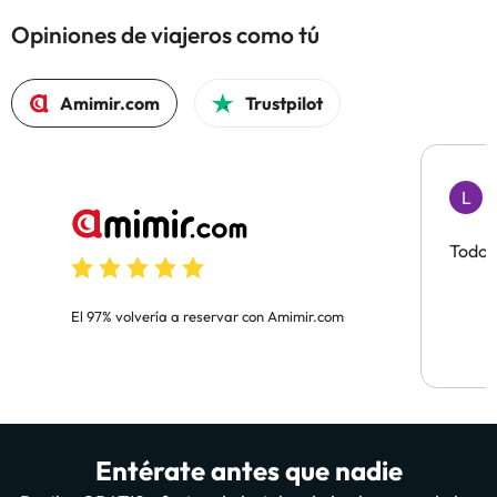
Opiniones de viajeros como tú
Amimir.com
Trustpilot
L
L
Todo 
El 97% volvería a reservar con Amimir.com
Entérate antes que nadie