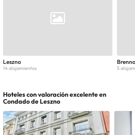
Leszno
Brenn
14 alojamientos
5 alojam
Hoteles con valoración excelente en
Condado de Leszno