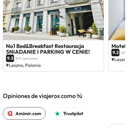
No1 Bed&Breakfast Restauracja
Motel 
SNIADANIE I PARKING W CENIE!
9.2
605
9.3
874 opiniones
Leszno
Leszno, Polonia
Opiniones de viajeros como tú
Amimir.com
Trustpilot