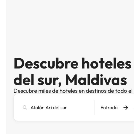
Descubre hoteles 
del sur, Maldivas
Descubre miles de hoteles en destinos de todo e
Busca
Entrada
ciudad,
hotel
o
destino