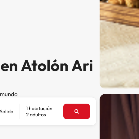
en Atolón Ari
l mundo
1 habitación
Salida
2 adultos