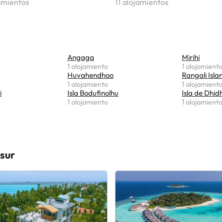
amientos
11 alojamientos
Angaga
Mirihi
1 alojamiento
1 alojamient
Huvahendhoo
Rangali Isla
1 alojamiento
1 alojamient
i
Isla Bodufinolhu
Isla de Dhid
1 alojamiento
1 alojamient
 sur