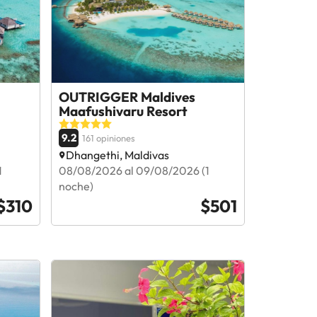
OUTRIGGER Maldives
Maafushivaru Resort
9.2
161 opiniones
Dhangethi, Maldivas
1
08/08/2026 al 09/08/2026 (1
noche)
$310
$501