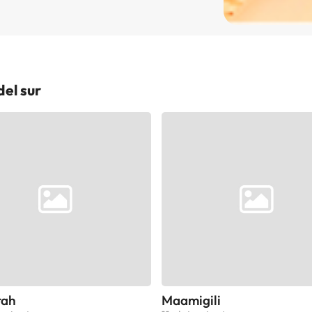
el sur
rah
Maamigili