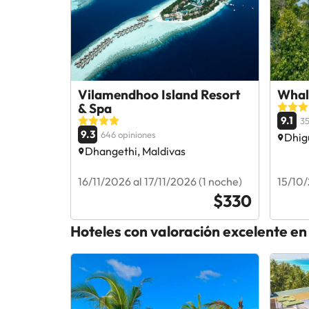
Vilamendhoo Island Resort
Whal
& Spa
9.1
35
9.3
646 opiniones
Dhig
Dhangethi, Maldivas
16/11/2026 al 17/11/2026 (1 noche)
15/10/
$330
Hoteles con valoración excelente en 