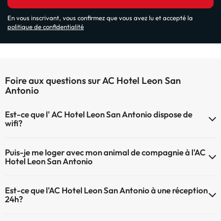
En vous inscrivant, vous confirmez que vous avez lu et accepté la
politique de confidentialité
Foire aux questions sur AC Hotel Leon San
Antonio
Est-ce que l' AC Hotel Leon San Antonio dispose de
wifi?
Le AC Hotel Leon San Antonio dispose du Wifi.
Puis-je me loger avec mon animal de compagnie à l'AC
Hotel Leon San Antonio
À l'hôtel AC Hotel Leon San Antonio les animaux de compagnie ne
Est-ce que l'AC Hotel Leon San Antonio à une réception
sont pas admis.
24h?
L'AC Hotel Leon San Antonio dispose de récepction 24h