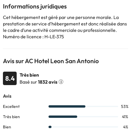
conférence bien équipée qui est sûr de plaire voyageurs
Informations juridiques
d'affaires. Vous pourrez profiter des nombreux excellents
services et équipements offerts par l'hôtel.
Cet hébergement est géré par une personne morale. La
prestation de service d’hébergement est donc réalisée dans
le cadre d’une activité commerciale ou professionnelle.
Certains des services indiqués peuvent être payants. Vous
Numéro de licence : H-LE-375
pouvez consulter les tarifs directement auprès de
l’établissement. Toutes les informations figurant sur cette fiche
sont susceptibles d’être modifiées par l’hébergement. Si vous
avez des questions, contactez-nous.
Avis sur AC Hotel Leon San Antonio
Très bien
8.4
Basé sur
1832 avis