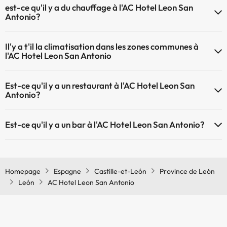
est-ce qu'il y a du chauffage à l'AC Hotel Leon San
Antonio?
Oui, l'AC Hotel Leon San Antonio dispose de chauffage dans lez
Il'y a t'il la climatisation dans les zones communes à
zones communes
l'AC Hotel Leon San Antonio
Oui, il y à la climatisation aux zone communes de l'AC Hotel Leon San
Est-ce qu'il y a un restaurant à l'AC Hotel Leon San
Antonio
Antonio?
Oui, il y a un restaurant à l'AC Hotel Leon San Antonio
Est-ce qu'il y a un bar à l'AC Hotel Leon San Antonio?
Oui, il y a un bar à l'AC Hotel Leon San Antonio
Homepage
Espagne
Castille-et-León
Province de León
León
AC Hotel Leon San Antonio