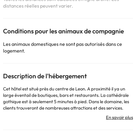
distances réelles peuvent varier.
Conditions pour les animaux de compagnie
Les animaux domestiques ne sont pas autorisés dans ce
logement.
Description de l'hébergement
Cet hôtel est situé près du centre de Leon. A proximité il ya un
large éventail de boutiques, bars et restaurants. La cathédrale
gothique est à seulement 5 minutes à pied. Dans le domaine, les
clients trouveront de nombreuses attractions et des services.
Liens vers le réseau de transports en commun sont également à
proximité. La côte est à seulement 80 km. Cet hôtel moderne
plein de charme et de sophistication. Les chambres sont
magnifiquement conçus. L'hôtel dispose d'une salle de