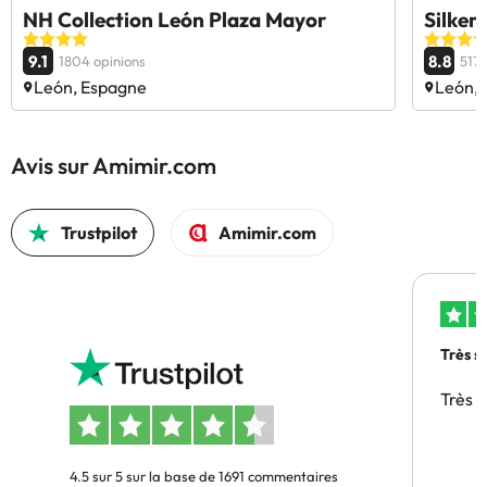
NH Collection León Plaza Mayor
Silken
9.1
8.8
1804 opinions
5172
León, Espagne
León,
Avis sur Amimir.com
Trustpilot
Amimir.com
Très s
Très 
4.5 sur 5 sur la base de 1691 commentaires