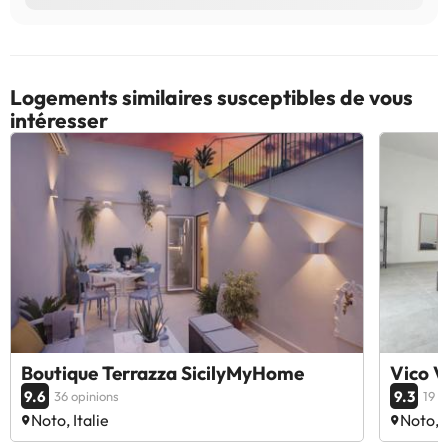
Logements similaires susceptibles de vous
intéresser
Boutique Terrazza SicilyMyHome
Vico V
9.6
9.3
36 opinions
19 o
Noto, Italie
Noto, I