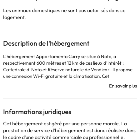
Les animaux domestiques ne sont pas autorisés dans ce
logement.
Description de l'hébergement
L’hébergement Appartamento Curry se situe à Noto, à
respectivement 600 mètres et 12 km de ces lieux d’intérêt :
Cattedrale di Noto et Réserve naturelle de Vendicari. Il propose
une connexion Wi-Fi gratuite et la climatisation. Cet
appartement est à respectivement 37 km et 38 km de : Castello
Eurialo et Parc archéologique de Neapolis. Disposant d’un balcon
et offrant une vue sur la ville, cet appartement comprend 2
chambres, un salon, une télévision, une cuisine équipée avec un
réfrigérateur et un four, ainsi que 1 salle de bains avec un bidet.
Informations juridiques
Cet hébergement met à votre disposition des serviettes et du
linge de lit. Un service de location de vélos est disponible sur place.
Cet hébergement est géré par une personne morale. La
Vous séjournerez à respectivement 39 km et 39 km de ces lieux
prestation de service d’hébergement est donc réalisée dans
d’intérêt : Tempio di Apollo et Porto Piccolo. L'aéroport le plus
le cadre d’une activité commerciale ou professionnelle.