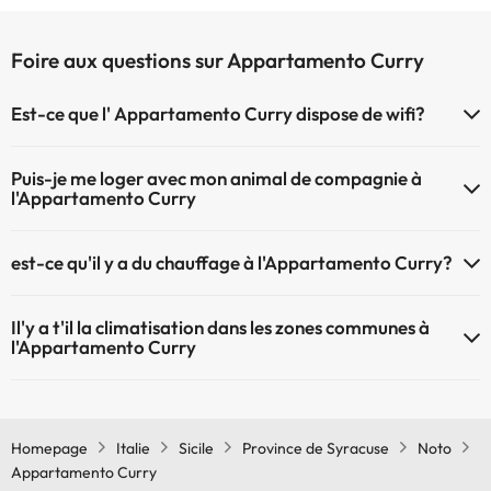
Foire aux questions sur Appartamento Curry
Est-ce que l' Appartamento Curry dispose de wifi?
Le Appartamento Curry dispose du Wifi.
Puis-je me loger avec mon animal de compagnie à
l'Appartamento Curry
À l'hôtel Appartamento Curry les animaux de compagnie ne sont
est-ce qu'il y a du chauffage à l'Appartamento Curry?
pas admis.
Oui, l'Appartamento Curry dispose de chauffage dans lez zones
Il'y a t'il la climatisation dans les zones communes à
communes
l'Appartamento Curry
Oui, il y à la climatisation aux zone communes de l'Appartamento
Curry
Homepage
Italie
Sicile
Province de Syracuse
Noto
Appartamento Curry