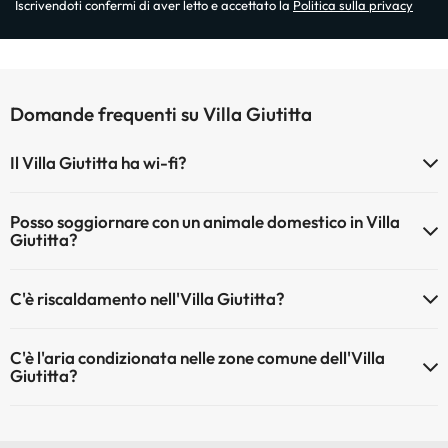
Iscrivendoti confermi di aver letto e accettato la
Politica sulla privacy
Domande frequenti su Villa Giutitta
Il Villa Giutitta ha wi-fi?
Il Villa Giutitta dispone di Wi-Fi.
Posso soggiornare con un animale domestico in Villa
Giutitta?
Gli animali non sono ammessi a Villa Giutitta.
C'è riscaldamento nell'Villa Giutitta?
Sì, l'Villa Giutitta dispone di riscaldamento nelle aree comuni
C'è l'aria condizionata nelle zone comune dell'Villa
Giutitta?
Sì, Villa Giutitta dispone di aria condizionata nelle aree comuni.