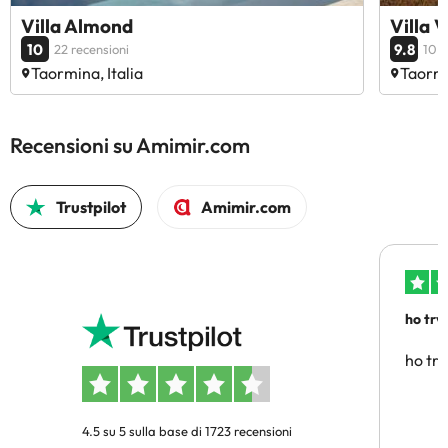
Villa Almond
Villa 
10
9.8
22 recensioni
10 r
Taormina, Italia
Taormi
Recensioni su Amimir.com
Trustpilot
Amimir.com
ho trv
affidab
ho tro
4.5 su 5 sulla base di 1723 recensioni