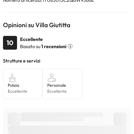
Numero di licenza: IT083015C2Q6W9J66E
Opinioni su Villa Giutitta
Eccellente
10
Basato su
1 recensioni