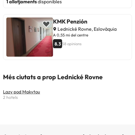
1 allotjaments
disponibles
KMK Penzión
Lednické Rovne, Eslovàquia
A 0,55 mi del centre
8.3
58 opinions
Més ciutats a prop Lednické Rovne
Lazy pod Makytou
2 hotels