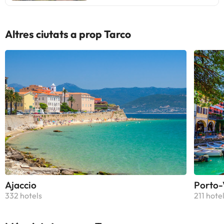
Altres ciutats a prop Tarco
Ajaccio
Porto-
332 hotels
211 hote