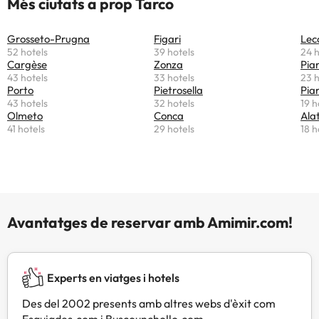
Més ciutats a prop Tarco
Grosseto-Prugna
Figari
Lec
52 hotels
39 hotels
24 h
Cargèse
Zonza
Pia
43 hotels
33 hotels
23 h
Porto
Pietrosella
Pian
43 hotels
32 hotels
19 h
Olmeto
Conca
Ala
41 hotels
29 hotels
18 h
Avantatges de reservar amb Amimir.com!
Experts en viatges i hotels
Des del 2002 presents amb altres webs d'èxit com
Esquiades.com i Buscounchollo.com.