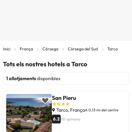
Inici
França
Còrsega
Còrsega del Sud
Tarco
Tots els nostres hotels a Tarco
1 allotjaments
disponibles
San Pieru
Tarco, França
A 0,13 mi del centre
6.2
50 opinions