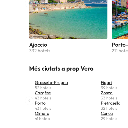
Ajaccio
Porto-
332 hotels
211 hote
Més ciutats a prop Vero
Grosseto-Prugna
Figari
52 hotels
39 hotels
Cargèse
Zonza
43 hotels
33 hotels
Porto
Pietrosella
43 hotels
32 hotels
Olmeto
Conca
41 hotels
29 hotels