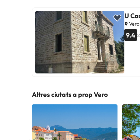
U Cas
Vero
9.4
5
Altres ciutats a prop Vero