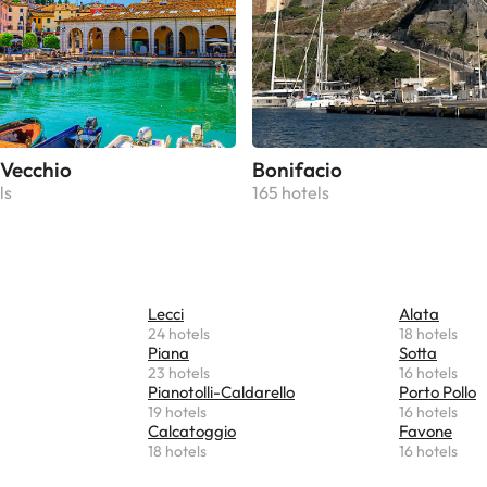
Vecchio
Bonifacio
ls
165 hotels
Lecci
Alata
24 hotels
18 hotels
Piana
Sotta
23 hotels
16 hotels
Pianotolli-Caldarello
Porto Pollo
19 hotels
16 hotels
Calcatoggio
Favone
18 hotels
16 hotels