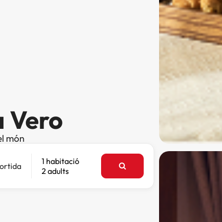
a Vero
el món
1 habitació
ortida
2 adults