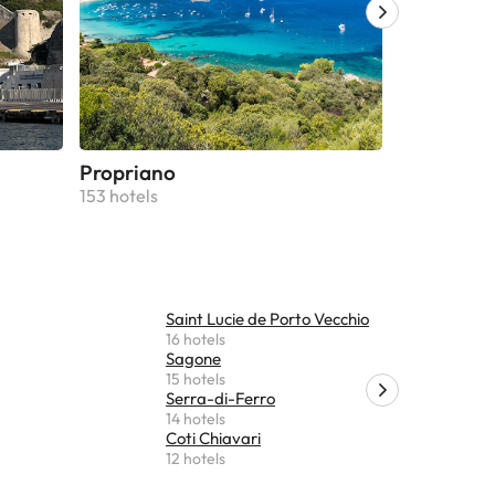
Propriano
Sartène
153 hotels
44 hotels
Saint Lucie de Porto Vecchio
Peri
16 hotels
11 hotels
Sagone
Casaglion
15 hotels
11 hotels
Serra-di-Ferro
Appietto
14 hotels
9 hotels
Coti Chiavari
Vico
12 hotels
9 hotels