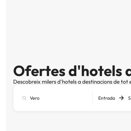
Ofertes d'hotels 
Descobreix milers d'hotels a destinacions de tot 
Cerca
Entrada
S
ciutat,
hotel
o
destinació