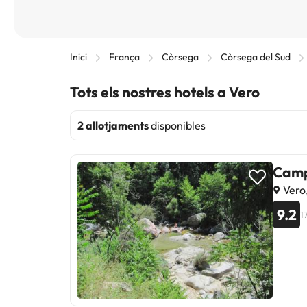
Inici
França
Còrsega
Còrsega del Sud
Tots els nostres hotels a Vero
2 allotjaments
disponibles
Camp
Vero
9.2
1