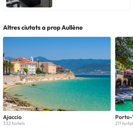
Altres ciutats a prop Aullène
Ajaccio
Porto-
332 hotels
211 hote