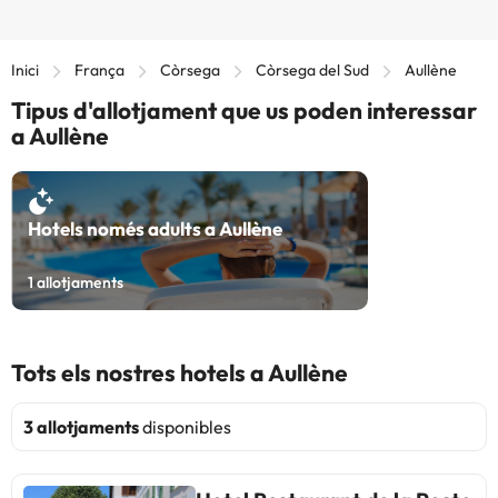
Inici
França
Còrsega
Còrsega del Sud
Aullène
Tipus d'allotjament que us poden interessar
a Aullène
Hotels només adults a Aullène
1
allotjaments
Tots els nostres hotels a Aullène
3 allotjaments
disponibles