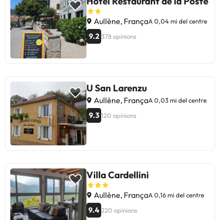
Hotel Restaurant de la Poste
Aullène, França
A 0,04 mi del centre
9.2
378 opinions
U San Larenzu
Aullène, França
A 0,03 mi del centre
9.3
120 opinions
Villa Cardellini
Aullène, França
A 0,16 mi del centre
9.4
220 opinions