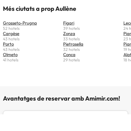
Més ciutats a prop Aullène
Grosseto-Prugna
Figari
Lec
52 hotels
39 hotels
24 h
Cargèse
Zonza
Pia
43 hotels
33 hotels
23 h
Porto
Pietrosella
Pian
43 hotels
32 hotels
19 h
Olmeto
Conca
Ala
41 hotels
29 hotels
18 h
Avantatges de reservar amb Amimir.com!
Experts en viatges i hotels