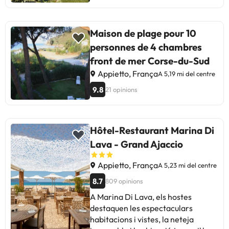
Maison de plage pour 10
personnes de 4 chambres
front de mer Corse-du-Sud
Appietto, França
A 5,19 mi del centre
9.8
21 opinions
Hôtel-Restaurant Marina Di
Lava - Grand Ajaccio
Appietto, França
A 5,23 mi del centre
8.7
809 opinions
A Marina Di Lava, els hostes
destaquen les espectaculars
habitacions i vistes, la neteja