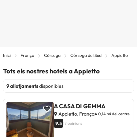
Inici
França
Còrsega
Còrsega del Sud
Appietto
Tots els nostres hotels a Appietto
9 allotjaments
disponibles
A CASA DI GEMMA
Appietto, França
A 0,14 mi del centre
9.5
17 opinions