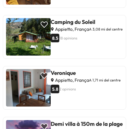
Camping du Soleil
Appietto, França
A 3,08 mi del centre
8.5
18 opinions
Veronique
Appietto, França
A 1,71 mi del centre
5.8
2 opinions
Demi villa à 150m de la plage