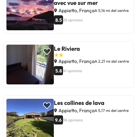
avec vue sur mer
Appietto, França
A 5,16 mi del centre
8.5
26 opinions
Le Riviera
Appietto, França
A 2,21 mi del centre
5.8
41 opinions
Les collines de lava
Appietto, França
A 5,17 mi del centre
9.6
96 opinions