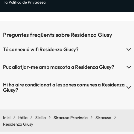
la
Política de Privadesa
Preguntes freqüents sobre Residenza Giusy
Té connexió wifi Residenza Giusy?
El Residenza Giusy disposa de Wi-Fi.
Puc allotjar-me amb mascota a Residenza Giusy?
Residenza Giusy no admet mascotes.
Hi ha aire condicionat a les zones comunes a Residenza
Giusy?
Sí, Residenza Giusy té aire condicionat a les zones comunes.
Inici
Itàlia
Sicilia
Siracusa Província
Siracusa
Residenza Giusy