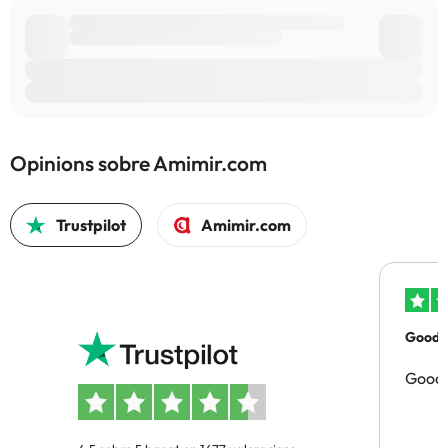
Opinions sobre Amimir.com
Trustpilot
Amimir.com
Good p
Good 