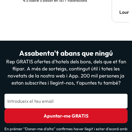
4.5 sobre 5 basat en 1677 valoracions
Lourd
Assabenta't abans que ningú
Rep GRATIS ofertes d'hotels dels bons, dels que et fan
flipar. A més de sorteigs, contingut útil i totes les
novetats de la nostra web i App. 200 mil persones ja
estan subscrites i llegint-nos, t'apuntes tu també?
Introdueix el teu email
Apuntar-me GRATIS
En prémer “Donar-me d'alta” confirmes haver llegit i estar d'acord amb