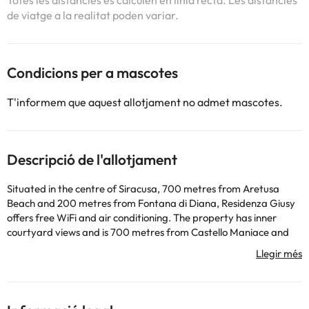
Totes les distàncies es calculen en línia recta. Les distàncies
de viatge a la realitat poden variar.
Condicions per a mascotes
T'informem que aquest allotjament no admet mascotes.
Descripció de l'allotjament
Situated in the centre of Siracusa, 700 metres from Aretusa
Beach and 200 metres from Fontana di Diana, Residenza Giusy
offers free WiFi and air conditioning. The property has inner
courtyard views and is 700 metres from Castello Maniace and
300 metres from Syracuse Cathedral. The property is non-
smoking and is set 200 metres from Tempio di Apollo. The
apartment has 2 bedrooms, 1 bathroom, bed linen, towels, a flat-
screen TV, a dining area, a fully equipped kitchen, and a balcony
with city views. Fonte Aretusa is 600 metres from the