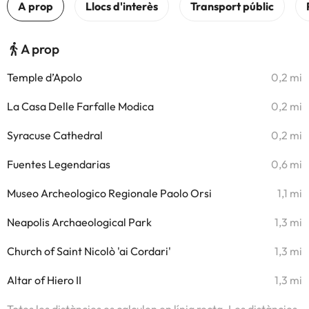
A prop
Temple d’Apolo
0,2 mi
La Casa Delle Farfalle Modica
0,2 mi
Syracuse Cathedral
0,2 mi
Fuentes Legendarias
0,6 mi
Museo Archeologico Regionale Paolo Orsi
1,1 mi
Neapolis Archaeological Park
1,3 mi
Church of Saint Nicolò 'ai Cordari'
1,3 mi
Altar of Hiero II
1,3 mi