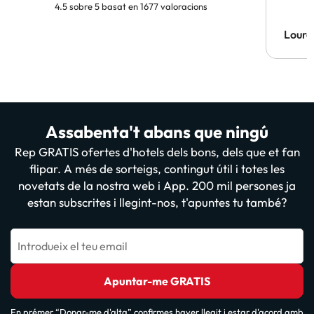
4.5 sobre 5 basat en 1677 valoracions
Lourd
Assabenta't abans que ningú
Rep GRATIS ofertes d'hotels dels bons, dels que et fan
flipar. A més de sorteigs, contingut útil i totes les
novetats de la nostra web i App. 200 mil persones ja
estan subscrites i llegint-nos, t'apuntes tu també?
Introdueix el teu email
Apuntar-me GRATIS
En prémer “Donar-me d'alta” confirmes haver llegit i estar d'acord amb