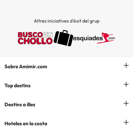
Altres iniciatives d'èxit del grup
Sobre Amimir.com
¿Qui som?
Top destins
La nostra newsletter
Hotels a Salou
Destins a illes
Opinions
Hotels a Lloret de Mar
El nostre blog
Hotels a les Illes Balears
Hoteles en la costa
Hotels a Andorra la Vella
Hotels a les Illes Canaries