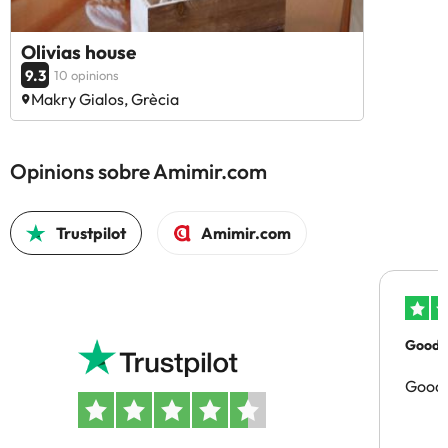
Olivias house
9.3
10 opinions
Makry Gialos, Grècia
Opinions sobre Amimir.com
Trustpilot
Amimir.com
Good p
Good 