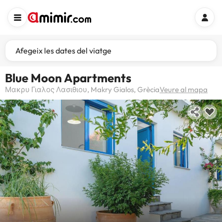
Afegeix les dates del viatge
Blue Moon Apartments
Μακρυ Γιαλος Λασιθιου, Makry Gialos, Grècia
Veure al mapa