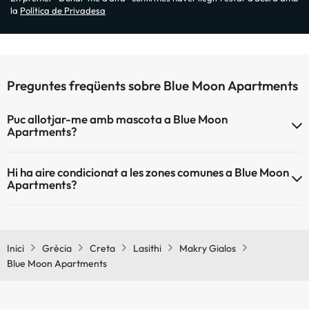
la
Política de Privadesa
Preguntes freqüents sobre Blue Moon Apartments
Puc allotjar-me amb mascota a Blue Moon
Apartments?
Blue Moon Apartments no admet mascotes.
Hi ha aire condicionat a les zones comunes a Blue Moon
Apartments?
Sí, Blue Moon Apartments té aire condicionat a les zones comunes.
Inici
Grècia
Creta
Lasithi
Makry Gialos
Blue Moon Apartments