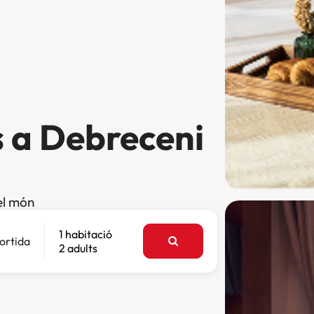
s a Debreceni
el món
1 habitació
ortida
2 adults