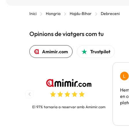
Inici
Hongria
Hajdu-Bihar
Debreceni
Opinions de viatgers com tu
Amimir.com
Trustpilot
L
Hem 
en c
pla
El 97% tornaria a reservar amb Amimir.com