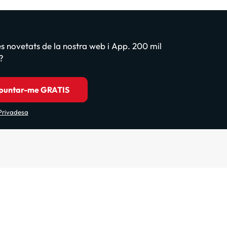
les novetats de la nostra web i App. 200 mil
?
puntar-me GRATIS
 Privadesa