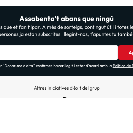
Assabenta't abans que ningú
 que et fan flipar. A més de sorteigs, contingut útil i totes 
persones ja estan subscrites i llegint-nos, t'apuntes tu també
A
 “Donar-me d'alta” confirmes haver llegit i estar d'acord amb la
Política de
Altres iniciatives d'èxit del grup