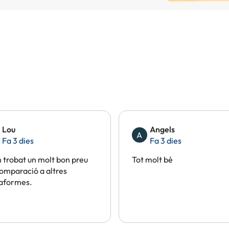
Lou
Angels
A
Fa 3 dies
Fa 3 dies
trobat un molt bon preu
Tot molt bé
omparació a altres
taformes.