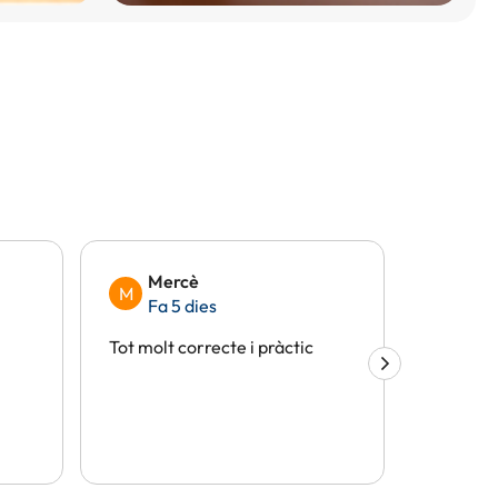
Mercè
Eli
M
E
Fa 5 dies
Fa 
Tot molt correcte i pràctic
Tot perf