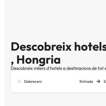
Descobreix hotel
, Hongria
Descobreix milers d'hotels a destinacions de tot 
Cerca
Entrada
S
ciutat,
hotel
o
destinació