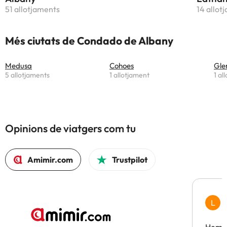
51 allotjaments
14 allot
Més ciutats de Condado de Albany
Medusa
Cohoes
Gle
5 allotjaments
1 allotjament
1 al
Opinions de viatgers com tu
Amimir.com
Trustpilot
L
F