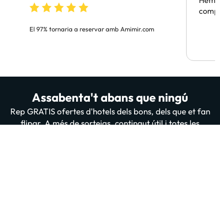
Hem t
compa
El 97% tornaria a reservar amb Amimir.com
Assabenta't abans que ningú
Rep GRATIS ofertes d'hotels dels bons, dels que et fan
flipar. A més de sorteigs, contingut útil i totes les
novetats de la nostra web i App. 200 mil persones ja
estan subscrites i llegint-nos, t'apuntes tu també?
Introdueix el teu email
Apuntar-me GRATIS