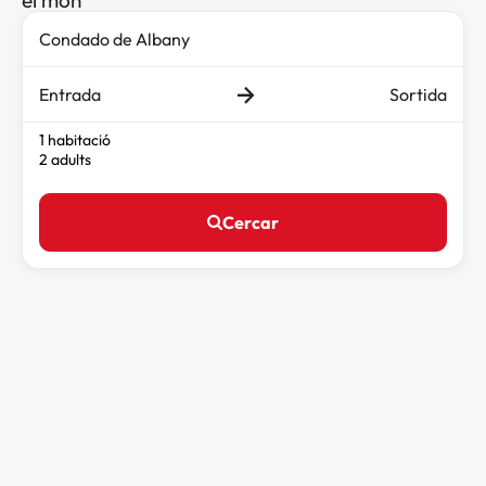
el món
Entrada
Sortida
1 habitació
2 adults
Cercar