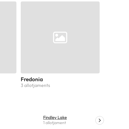
Fredonia
3 allotjaments
Findley Lake
Mayville
1 allotjament
1 allotjame