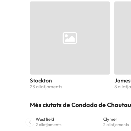
Stockton
James
23 allotjaments
8 allot
Més ciutats de Condado de Chauta
Westfield
Clymer
2 allotjaments
2 allotjaments