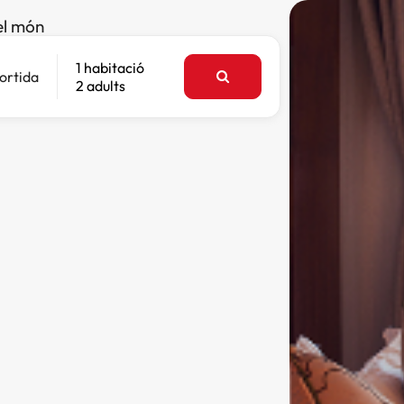
el món
1 habitació
ortida
2 adults