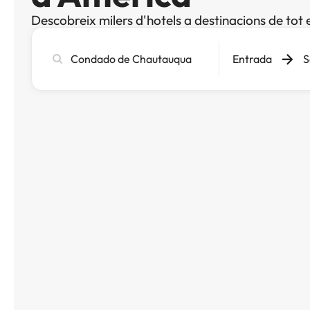
Descobreix milers d'hotels a destinacions de tot 
Cerca
Entrada
S
ciutat,
hotel
o
destinació