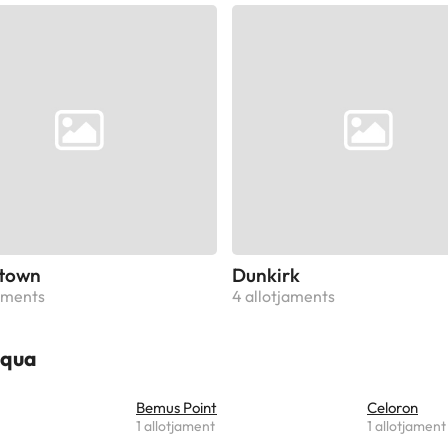
town
Dunkirk
jaments
4 allotjaments
uqua
Bemus Point
Celoron
1 allotjament
1 allotjament