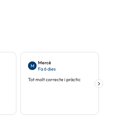
Mercè
Eli
M
E
Fa 6 dies
Fa 
Tot molt correcte i pràctic
Tot perf