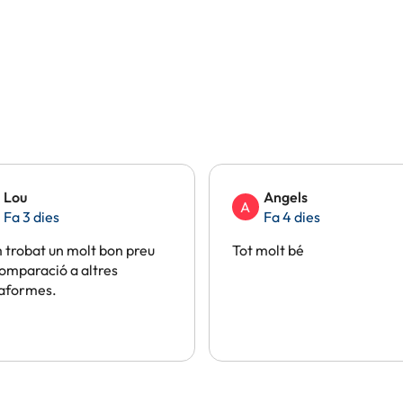
Lou
Angels
A
Fa 3 dies
Fa 4 dies
trobat un molt bon preu
Tot molt bé
omparació a altres
taformes.