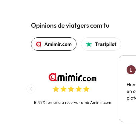
Opinions de viatgers com tu
Amimir.com
Trustpilot
L
Hem 
en c
pla
El 97% tornaria a reservar amb Amimir.com