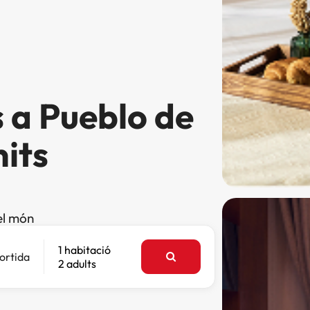
 a Pueblo de
nits
el món
1 habitació
ortida
2 adults