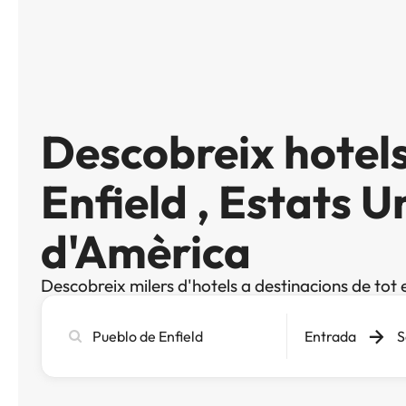
Descobreix hotels
Enfield , Estats U
d'Amèrica
Descobreix milers d'hotels a destinacions de tot 
Cerca
Entrada
S
ciutat,
hotel
o
destinació