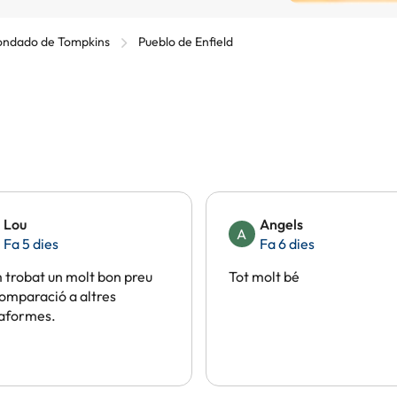
ndado de Tompkins
Pueblo de Enfield
Lou
Angels
A
Fa 5 dies
Fa 6 dies
trobat un molt bon preu
Tot molt bé
omparació a altres
taformes.