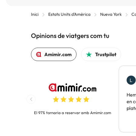
Inici
Estats Units d'Amèrica
Nueva York
Co
Opinions de viatgers com tu
Amimir.com
Trustpilot
L
Hem 
en c
pla
El 97% tornaria a reservar amb Amimir.com