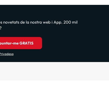
les novetats de la nostra web i App. 200 mil
?
puntar-me GRATIS
 Privadesa