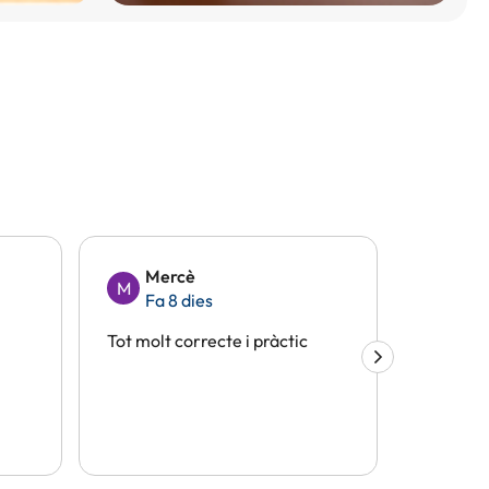
Mercè
Eli
M
E
Fa 8 dies
Fa 
Tot molt correcte i pràctic
Tot perf