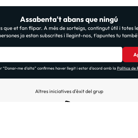
Assabenta't abans que ningú
 que et fan flipar. A més de sorteigs, contingut útil i totes 
persones ja estan subscrites i llegint-nos, t'apuntes tu també
A
 “Donar-me d'alta” confirmes haver llegit i estar d'acord amb la
Política de
Altres iniciatives d'èxit del grup