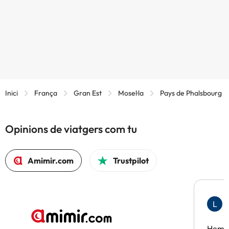
Inici
França
Gran Est
Mosel·la
Pays de Phalsbourg
Opinions de viatgers com tu
Amimir.com
Trustpilot
L
F
Hem t