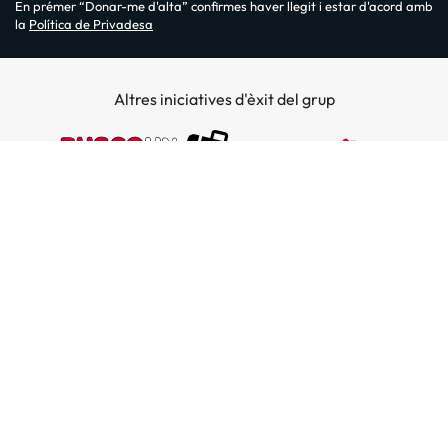
En prémer “Donar-me d'alta” confirmes haver llegit i estar d'acord amb
la
Política de Privadesa
Altres iniciatives d'èxit del grup
Sobre Amimir.com
¿Qui som?
Top destins
La nostra newsletter
Hotels a Salou
Destins a illes
Opinions
Hotels a Lloret de Mar
El nostre blog
Hotels a les Illes Balears
Hoteles en la costa