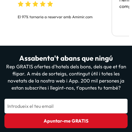
compa
El 97% tornaria a reservar amb Amimir.com
Assabenta't abans que ningú
Rep GRATIS ofertes d'hotels dels bons, dels que et fan
flipar. A més de sorteigs, contingut útil i totes les
novetats de la nostra web i App. 200 mil persones ja
estan subscrites i llegint-nos, t'apuntes tu també?
Introdueix el teu email
Apuntar-me GRATIS