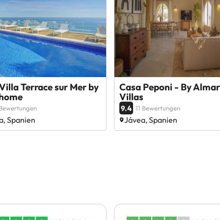
 Villa Terrace sur Mer by
Casa Peponi - By Almar
rhome
Villas
9.4
 Bewertungen
11 Bewertungen
a, Spanien
Jávea, Spanien