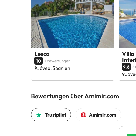
Lesca
Villa
Inte
10
1 Bewertungen
9.6
2
Jávea, Spanien
Jáve
Bewertungen über Amimir.com
Trustpilot
Amimir.com