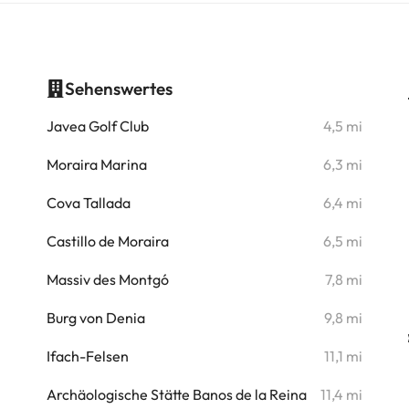
Sehenswertes
i
Javea Golf Club
4,5 mi
i
Moraira Marina
6,3 mi
Cova Tallada
6,4 mi
Castillo de Moraira
6,5 mi
Massiv des Montgó
7,8 mi
Burg von Denia
9,8 mi
Ifach-Felsen
11,1 mi
Archäologische Stätte Banos de la Reina
11,4 mi