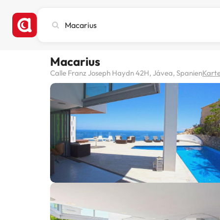
Stadt,
Hotel
oder
Reiseziel
Macarius
eingeben
Calle Franz Joseph Haydn 42H, Jávea, Spanien
Kart