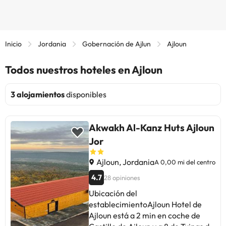
Inicio
Jordania
Gobernación de Ajlun
Ajloun
Todos nuestros hoteles en Ajloun
3 alojamientos
disponibles
Akwakh Al-Kanz Huts Ajloun
Jor
Ajloun, Jordania
A 0,00 mi del centro
4.7
28 opiniones
Ubicación del
establecimientoAjloun Hotel de
Ajloun está a 2 min en coche de