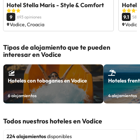
Hotel Stella Maris - Style & Comfort
Hotel 
9
9.1
693 opiniones
587 
Vodice, Croacia
Vodice
Tipos de alojamiento que te pueden
interesar en Vodice
Hoteles con toboganes en Vodice
Hoteles frent
6
alojamientos
4
alojamientos
Todos nuestros hoteles en Vodice
224 alojamientos
disponibles