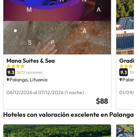
Mana Suites & Sea
Gradia
9.3
9.3
3672 opiniones
3183
Palanga, Lituania
Palang
06/12/2026 al 07/12/2026 (1 noche)
01/09/2
$88
Hoteles con valoración excelente en Palanga