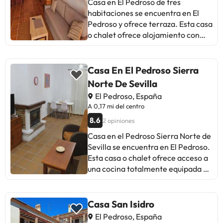
Casa en El Pedroso de tres
no se pueden celebrar despedidas
habitaciones se encuentra en El
de soltero o soltera ni fiestas
Pedroso y ofrece terraza. Esta casa
similares. Gestionado por un
o chalet ofrece alojamiento con
particular
balcón. Esta casa o chalet con aire
acondicionado consta de 3
dormitorios independientes, una
Casa En El Pedroso Sierra
sala de estar, una zona de cocina
Norte De Sevilla
totalmente equipada y 2 baños. Se
El Pedroso, España
ofrece TV de pantalla plana. El
A 0,17 mi del centro
aeropuerto (Aeropuerto de Sevilla)
8.6
2 opiniones
está a 65 km.En este alojamiento
no se pueden celebrar despedidas
Casa en el Pedroso Sierra Norte de
de soltero o soltera ni fiestas
Sevilla se encuentra en El Pedroso.
similares. Gestionado por un
Esta casa o chalet ofrece acceso a
particular
una cocina totalmente equipada y
a un patio. Esta casa o chalet tiene
aire acondicionado y dispone de 3
dormitorios y 2 baños con bidet y
Casa San Isidro
bañera o ducha. Hay toallas y ropa
El Pedroso, España