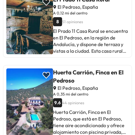
directamente con el alojamiento.
El Pedroso, España
Los datos de contacto aparecen en
A 0,12 mi del centro
la confirmación de la reserva.
8
51 opiniones
Gestionado por un particular
El Prado 11 Casa Rural se encuentra
en El Pedroso, en la región de
Andalucía, y dispone de terraza y
vistas a la ciudad. Esta casa rural
ofrece alojamiento con balcón y
wifi gratis. La casa rural se
encuentra en la planta baja y tiene
Huerta Carrión, Finca en El
2 dormitorios, TV y cocina
Pedroso
totalmente equipada con nevera,
El Pedroso, España
horno, lavadora, microondas y
A 0,35 mi del centro
fogones. Hay toallas y ropa de
9.6
44 opiniones
cama en la casa rural. Hay
barbacoa en el propio alojamiento,
Huerta Carrión, Finca en El
y cerca se puede practicar
Pedroso, que está en El Pedroso,
ciclismo. El aeropuerto
tiene aire acondicionado y ofrece
(Aeropuerto de Sevilla) está a 64
alojamiento con piscina privada,