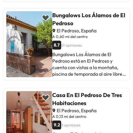
Bungalows Los Álamos de El
Pedroso
El Pedroso, España
A 0,60 mi del centro
8.7
61 opiniones
Bungalows Los Álamos de El
Pedroso está en El Pedroso y
cuenta con vistas a la montaña,
piscina de temporada al aire libre,
jardín, terraza, restaurante y bar.
Todas las unidades están equipadas
con balcón, cocina con nevera y
Casa En El Pedroso De Tres
microondas, y baño privado con
Habitaciones
bidet. Todas las unidades tienen
El Pedroso, España
aire acondicionado e incluyen zona
A 0,13 mi del centro
de estar y/o de comedor. El
9.2
3 opiniones
aeropuerto (Aeropuerto de Sevilla)
está a 64 km.En este alojamiento