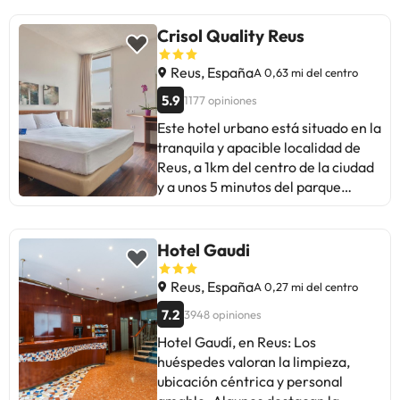
Crisol Quality Reus
Reus, España
A 0,63 mi del centro
5.9
1177 opiniones
Este hotel urbano está situado en la
tranquila y apacible localidad de
Reus, a 1km del centro de la ciudad
y a unos 5 minutos del parque
temático Port Aventura. En los
alrededores podrá encontrar
tiendas y comercios (a unos 500
Hotel Gaudi
m), restaurantes (a 500 m) y una
parada de transporte público. La
Reus, España
A 0,27 mi del centro
playa más próxima se encuentra a
7.2
3948 opiniones
10 km. Este hotel de categoría
Hotel Gaudí, en Reus: Los
media, construido en 1993 y situado
huéspedes valoran la limpieza,
en una calle principal, tiene tres
ubicación céntrica y personal
plantas y cuenta con un total de 60