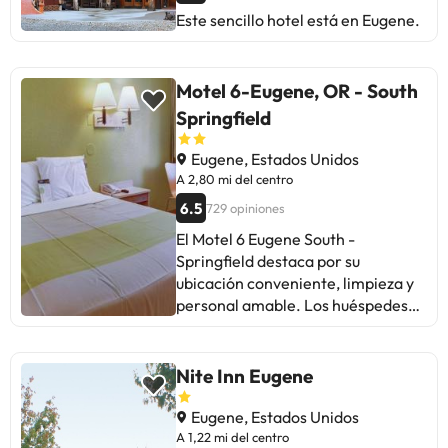
para quienes buscan comodidad y
Este sencillo hotel está en Eugene.
una experiencia auténtica.
Motel 6-Eugene, OR - South
Springfield
Eugene, Estados Unidos
A 2,80 mi del centro
6.5
729 opiniones
El Motel 6 Eugene South -
Springfield destaca por su
ubicación conveniente, limpieza y
personal amable. Los huéspedes
valoran la cercanía de restaurantes
24 horas y tiendas. Algunos
mencionan ruido de la autopista y
Nite Inn Eugene
problemas con agua caliente y Wi-
Fi. A pesar de críticas aisladas
Eugene, Estados Unidos
sobre mantenimiento y ruidos, la
A 1,22 mi del centro