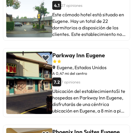
mayoría disfruta de una estancia
4.1
27 opiniones
tranquila y sin problemas. Ideal
Este cómodo hotel está situado en
para viajeros con presupuesto
Eugene. Hay un total de 22
ajustado y mascotas. En resumen,
dormitorios a disposición de los
un lugar cómodo y práctico, aunque
clientes. Este establecimiento no
con áreas de mejora en el servicio y
acepta mascotas.
las instalaciones. ¡Ideal para una
parada rápida en carretera!
Parkway Inn Eugene
Eugene, Estados Unidos
A 0,47 mi del centro
7.2
7 opiniones
Ubicación del establecimientoSi te
hospedas en Parkway Inn Eugene,
disfrutarás de una céntrica
ubicación en Eugene, a 8 min a pie
de Hult Center for Performing Arts
y a 11 min de Parque Skinner Butte.
Además, este motel se encuentra a
Phoenix Inn Suites Eugene