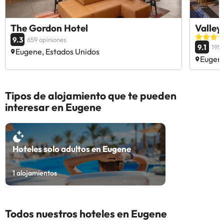
The Gordon Hotel
Valley
9.3
659 opiniones
9.1
195 
Eugene, Estados Unidos
Eugene
Tipos de alojamiento que te pueden
interesar en Eugene
Hoteles solo adultos en Eugene
1
alojamientos
Todos nuestros hoteles en Eugene