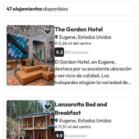
47 alojamientos
disponibles
The Gordon Hotel
Eugene, Estados Unidos
A 0,26 mi del centro
9.3
659 opiniones
El Gordon Hotel, en Eugene,
destaca por su excelente ubicación
y servicio de calidad. Los
huéspedes elogian la variedad de
restaurantes cercanos, la
amabilidad del personal y las
instalaciones acogedoras. Aunque
Lanzarotta Bed and
algunos mencionan problemas con
Breakfast
el WiFi y ruidos exteriores, la
Eugene, Estados Unidos
mayoría disfruta de camas
A 11,51 mi del centro
cómodas, buena comida y la
9.9
34 opiniones
atmósfera única del hotel. Ideal