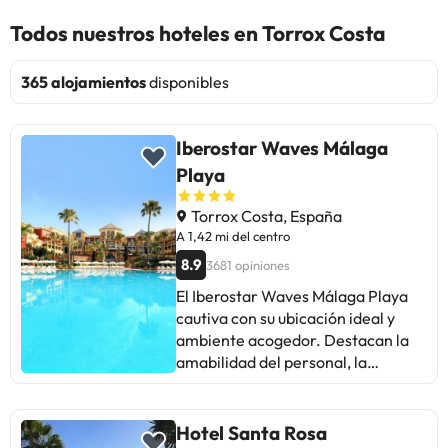
Todos nuestros hoteles en Torrox Costa
365 alojamientos
disponibles
Iberostar Waves Málaga
Playa
Torrox Costa, España
A 1,42 mi del centro
8.9
3681 opiniones
El Iberostar Waves Málaga Playa
cautiva con su ubicación ideal y
ambiente acogedor. Destacan la
amabilidad del personal, la
limpieza impecable y la variedad
gastronómica. Algunos viajeros
sugieren mejorar la animación
Hotel Santa Rosa