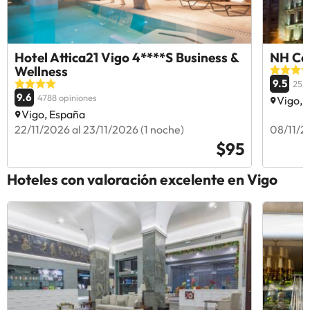
Hotel Attica21 Vigo 4****S Business &
NH Col
Wellness
9.5
2556
9.6
4788 opiniones
Vigo, 
Vigo, España
22/11/2026 al 23/11/2026 (1 noche)
08/11/2
$95
Hoteles con valoración excelente en Vigo