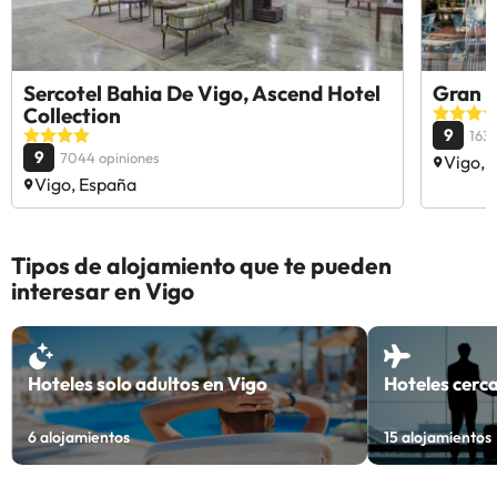
Sercotel Bahia De Vigo, Ascend Hotel
Gran H
Collection
9
1637
9
7044 opiniones
Vigo, 
Vigo, España
Tipos de alojamiento que te pueden
interesar en Vigo
Hoteles solo adultos en Vigo
Hoteles cerc
6
alojamientos
15
alojamientos