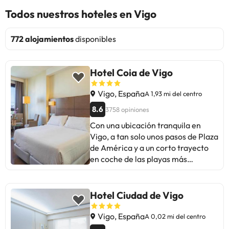
Todos nuestros hoteles en Vigo
772 alojamientos
disponibles
Hotel Coia de Vigo
Vigo, España
A 1,93 mi del centro
8.6
3758 opiniones
Con una ubicación tranquila en
Vigo, a tan solo unos pasos de Plaza
de América y a un corto trayecto
en coche de las playas más
cercanas, este hotel es la elección
perfecta tanto para clientes en
viaje de negocios como para
Hotel Ciudad de Vigo
aquellos que están de vacaciones.
Los huéspedes encontrarán
Vigo, España
A 0,02 mi del centro
enlaces de la red de transporte