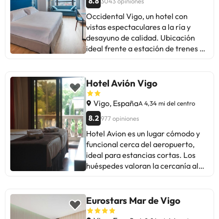
8.8
3043 opiniones
habitaciones entre las que se
Occidental Vigo, un hotel con
incluyen 4 suites. Las instalaciones
vistas espectaculares a la ría y
disponibles en este
desayuno de calidad. Ubicación
establecimiento con climatización
ideal frente a estación de trenes y
incluyen una cafetería con un
autobuses. Algunos mencionan
ambiente muy acogedor y un
dificultades de aparcamiento y
restaurante que sirve una selección
personal poco amable.
de deliciosos platos. Los huéspedes
Hotel Avión Vigo
Habitaciones limpias y cómodas,
en viaje de negocios agradecerán
con atención destacada de
contar con una sala de
Vigo, España
A 4,34 mi del centro
recepción. Perfecto para viajes de
conferencias. El parking es gratuito
8.2
977 opiniones
ocio. Ideal para quienes valoran la
para todos los clientes. Este
Hotel Avion es un lugar cómodo y
comodidad y la buena ubicación.
alojamiento ofrece una estancia
funcional cerca del aeropuerto,
cómoda en unas habitaciones bien
ideal para estancias cortas. Los
equipadas y decoradas con estilo.
huéspedes valoran la cercanía al
aeropuerto, la limpieza, camas
cómodas y el personal amable.
Algunos mencionan la necesidad
Eurostars Mar de Vigo
de reformas, ruidos molestos y