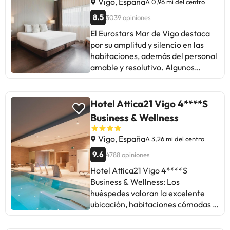
falta de aire acondicionado.
Vigo, España
A 0,96 mi del centro
Destacan la amabilidad del
8.5
3039 opiniones
personal, la atención al detalle y el
El Eurostars Mar de Vigo destaca
traslado al aeropuerto. En
por su amplitud y silencio en las
resumen, una buena opción para
habitaciones, además del personal
vuelos desde Vigo, especialmente
amable y resolutivo. Algunos
para estancias cortas.
huéspedes mencionan problemas
de privacidad en los baños y
ubicación poco atractiva. En
Hotel Attica21 Vigo 4****S
general, la mayoría valora
Business & Wellness
positivamente la estancia,
destacando la comodidad y el
Vigo, España
A 3,26 mi del centro
servicio. Ideal para quienes buscan
9.6
4788 opiniones
tranquilidad y un buen trato.
¡Perfecto para una escapada
Hotel Attica21 Vigo 4****S
relajante!
Business & Wellness: Los
huéspedes valoran la excelente
ubicación, habitaciones cómodas y
personal amable. Algunos
mencionan ruidos en ciertas