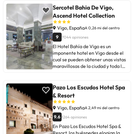
mencionan la falta de nevera en las
Sercotel Bahia De Vigo,
habitaciones y la atención en
Ascend Hotel Collection
recepción. A pesar de ello, la
mayoría elogia la amabilidad del
Vigo, España
A 0,26 mi del centro
personal y la buena relación
9
7044 opiniones
calidad-precio. Ideal para quienes
buscan un hotel bien ubicado en el
El Hotel Bahía de Vigo es un
centro, aunque puede mejorar en
imponente hotel en Vigo desde el
detalles como el servicio de
cual se pueden obtener unas vistas
desayuno y la accesibilidad para
maravillosas de la ciudad y toda la
personas con discapacidad.
bahía. Dispone de 91 habitaciones
totalmente equipadas, decoradas
con elegancia y sobriedad.
Pazo Los Escudos Hotel Spa
Además de todos los servicios
& Resort
habituales, los clientes pueden
disfrutar de conexión Internet Wi-
Vigo, España
A 2,49 mi del centro
Fi gratis, algo que hace de este
9.6
1264 opiniones
hotel en Vigo el lugar idóneo para
una estancia perfecta. Vigo
En Pazo Los Escudos Hotel Spa &
alberga numerosos edificios
Resort, los huéspedes elogian la