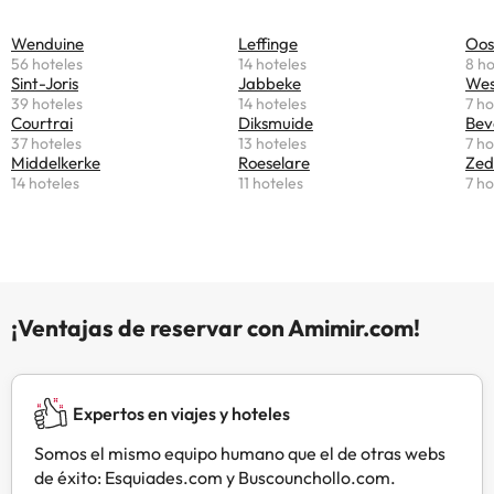
de comedor y/o balcón. El
desayuno diario ofrece opciones
Wenduine
Leffinge
Oo
continentales, americanas o
56 hoteles
14 hoteles
8 ho
vegetarianas. Se puede descubrir
Sint-Joris
Jabbeke
Wes
la zona practicando ciclismo en los
39 hoteles
14 hoteles
7 ho
alrededores y el bed and breakfast
Courtrai
Diksmuide
Bev
37 hoteles
13 hoteles
7 ho
ofrece servicio de alquiler de
Middelkerke
Roeselare
Zed
bicicletas. Estación de metro St.
14 hoteles
11 hoteles
7 ho
Philibert está a 47 km del
alojamiento, y Estación de metro
Phalempins está a 48 km. El
aeropuerto más cercano
(Aeropuerto internacional de
Ostende - Brujas) está a 47 km.En
¡Ventajas de reservar con Amimir.com!
este alojamiento no se pueden
celebrar despedidas de soltero o
soltera ni fiestas similares.
Expertos en viajes y hoteles
Somos el mismo equipo humano que el de otras webs
de éxito: Esquiades.com y Buscounchollo.com.