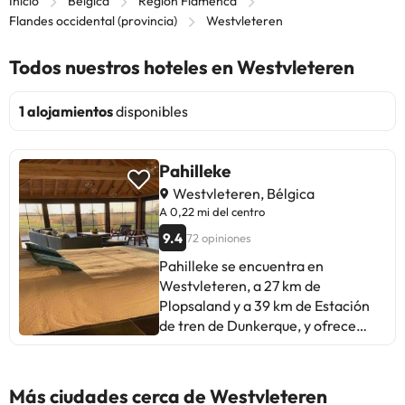
Inicio
Bélgica
Región Flamenca
Flandes occidental (provincia)
Westvleteren
Todos nuestros hoteles en Westvleteren
1 alojamientos
disponibles
Pahilleke
Westvleteren, Bélgica
A 0,22 mi del centro
9.4
72 opiniones
Pahilleke se encuentra en
Westvleteren, a 27 km de
Plopsaland y a 39 km de Estación
de tren de Dunkerque, y ofrece
alojamiento con wifi gratis, jardín
con terraza y vistas al jardín.
Algunas unidades disponen de zona
Más ciudades cerca de Westvleteren