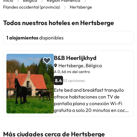
Inicio
Bélgica
Región Flamenca
Flandes occidental (provincia)
Hertsberge
Todos nuestros hoteles en Hertsberge
1 alojamientos
disponibles
B&B Heerlijkhyd
Hertsberge, Bélgica
A 0,46 mi del centro
8.4
53 opiniones
Este bed and breakfast tranquilo
ofrece habitaciones con TV de
pantalla plana y conexión Wi-Fi
gratuita a solo 20 minutos en coche
de Brujas. El Heerlijkhyd tiene un
terreno amplio con terraza, piscina
de verano y caballos que se pueden
Más ciudades cerca de Hertsberge