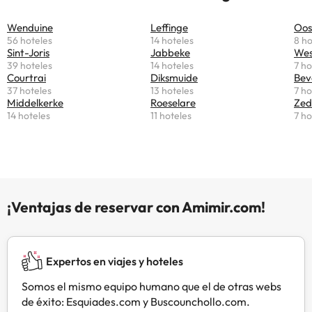
montar. Todas las habitaciones del
B&B Heerlijkhyd ofrecen vistas a la
Wenduine
Leffinge
Oo
campiña y al terreno y disponen de
56 hoteles
14 hoteles
8 ho
baño privado con bañera o ducha.
Sint-Joris
Jabbeke
Wes
El Heerlijkhyd B&B se encuentra a
39 hoteles
14 hoteles
7 ho
menos de 30 minutos en coche de
Courtrai
Diksmuide
Bev
37 hoteles
13 hoteles
7 ho
Oostende y de la playa y a 15
Middelkerke
Roeselare
Zed
minutos en coche del parque
14 hoteles
11 hoteles
7 ho
marítimo Bouwdewijn. Este bed
and breakfast también ofrece un
servicio de alquiler de
bicicletas.Los huéspedes que
viajen en coche deberán introducir
las siguientes coordenadas en su
¡Ventajas de reservar con Amimir.com!
dispositivo GPS: Blauwhuisstraat 4,
8020 Oostkamp. Gestionado por
un particular
Expertos en viajes y hoteles
Somos el mismo equipo humano que el de otras webs
de éxito: Esquiades.com y Buscounchollo.com.