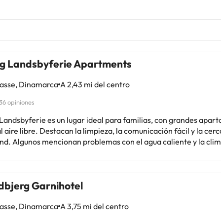
ing Landsbyferie Apartments
asse, Dinamarca
A 2,43 mi del centro
36 opiniones
 Landsbyferie es un lugar ideal para familias, con grandes apar
l aire libre. Destacan la limpieza, la comunicación fácil y la cerc
nd. Algunos mencionan problemas con el agua caliente y la clim
 resuelven rápidamente. Los niños disfrutan de las actividades 
. Ideal para una escapada tranquila y divertida. ¡Un lugar enca
r la zona!
dbjerg Garnihotel
asse, Dinamarca
A 3,75 mi del centro