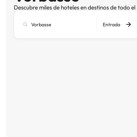
Descubre miles de hoteles en destinos de todo e
Busca
Entrada
ciudad,
hotel
o
destino