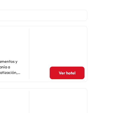
tamentos y
anía a
atización,
Ver hotel
y el entorno
ntador para