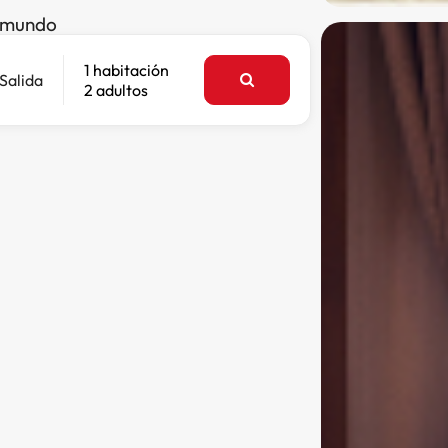
l mundo
1 habitación
Salida
2 adultos