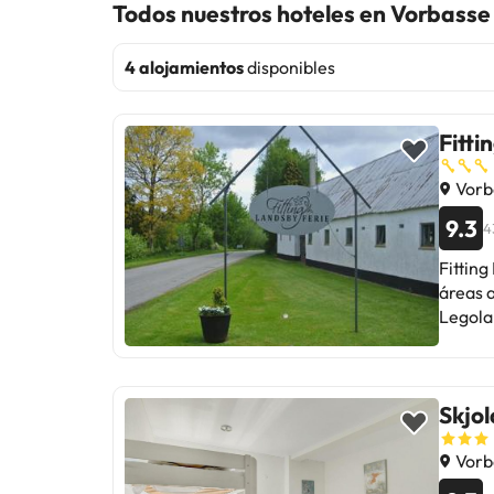
Todos nuestros hoteles en Vorbasse
4 alojamientos
disponibles
Fitt
Vorb
9.3
4
Fitting
áreas a
Legola
pero se
natural
explora
Skjol
Vorb