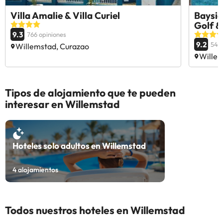
Villa Amalie & Villa Curiel
Baysid
Golf &
9.3
766 opiniones
9.2
546 
Willemstad, Curazao
Willem
Tipos de alojamiento que te pueden
interesar en Willemstad
Hoteles solo adultos en Willemstad
4
alojamientos
Todos nuestros hoteles en Willemstad