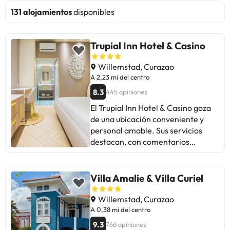
131 alojamientos
disponibles
Trupial Inn Hotel & Casino
Willemstad, Curazao
A 2,23 mi del centro
8.3
445 opiniones
El Trupial Inn Hotel & Casino goza
de una ubicación conveniente y
personal amable. Sus servicios
destacan, con comentarios
positivos sobre la limpieza y
comodidad de las habitaciones.
Algunos huéspedes sugieren
Villa Amalie & Villa Curiel
mejorar el Wi-Fi y el
mantenimiento. En general, es
Willemstad, Curazao
ideal para viajeros de negocios y
A 0,38 mi del centro
familias. ¡Un lugar tranquilo con
9.3
766 opiniones