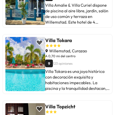
áreas verdes, piscina para niños y
Villa Amalie & Villa Curiel dispone
un restaurante agradable!
de piscina al aire libre, jardín, salón
de uso común y terraza en
Willemstad. Este hotel de 4
estrellas ofrece cocina compartida
y wifi gratis. Curaçao Sea Aquarium
está a 4,8 km del hotel y Christoffel
Villa Tokara
National Park, a 35 km. En el hotel,
cada habitación está equipada con
Willemstad, Curazao
aire acondicionado, armario, TV de
A 0,70 mi del centro
pantalla plana, baño privado, ropa
9
123 opiniones
de cama, toallas y patio con vistas
Villa Tokara es una joya histórica
a la ciudad. Las habitaciones
con decoración exquisita y
tienen cafetera, y algunas también
habitaciones impecables. La
ofrecen cocina con lavavajillas,
piscina y la tranquilidad destacan,
horno y microondas. Las
al igual que la ubicación céntrica.
habitaciones cuentan con nevera.
Algunos señalan el desayuno
En el alojamiento se puede
limitado y la falta de personal
Villa Topzicht
disfrutar de un desayuno
constante. En general, ideal para
continental, vegetariano o sin