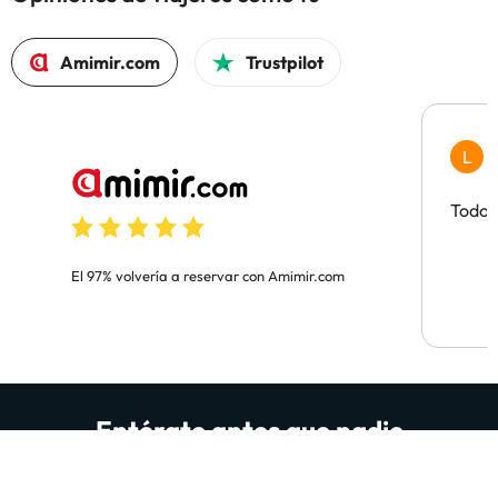
Amimir.com
Trustpilot
L
L
H
Todo 
El 97% volvería a reservar con Amimir.com
Entérate antes que nadie
Recibe GRATIS ofertas de hoteles de los buenos, de los
que te hacen flipar. Además de sorteos, contenido útil y