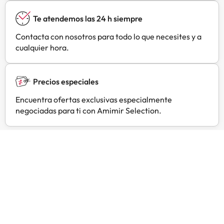
parada de autobús y una estación
Te atendemos las 24 h siempre
de tren. Además, el hotel
proporciona aparcamiento
Contacta con nosotros para todo lo que necesites y a
privado, por un suplemento.
cualquier hora.
Precios especiales
Encuentra ofertas exclusivas especialmente
negociadas para ti con Amimir Selection.
Opiniones de viajeros como tú
Amimir.com
Trustpilot