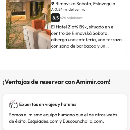
habitaciones incluyen armario. El
Rimavská Sobota, Eslovaquia
Hotel Carrera sirve un desayuno
A 0,54 mi del centro
continental. Muran está a 49 km. El
8.5
626 opiniones
aeropuerto más cercano es el de
El Hotel Zlatý Býk, situado en el
Poprad-Tatry, ubicado a 104 km del
centro de Rimavská Sobota,
Hotel Carrera.
alberga una cafetería, una terraza
con zona de barbacoa y un
restaurante que sirve platos típicos
de la zona. La recepción
permanece abierta las 24 horas. El
establecimiento dispone de centro
de fitness, por un suplemento. Hay
¡Ventajas de reservar con Amimir.com!
conexión WiFi gratuita en todas las
instalaciones. Los alojamientos del
Hotel Zlatý Býk incluyen TV vía
satélite y nevera. Algunos cuentan
Expertos en viajes y hoteles
con balcón y zona de estar. El
Somos el mismo equipo humano que el de otras webs
establecimiento se encuentra a 5
de éxito: Esquiades.com y Buscounchollo.com.
km de Kurinec y a 14 km del lago
Teplý Vrch. A solo 1 km hay una