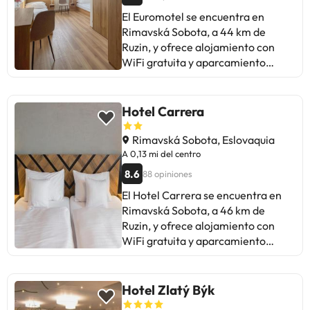
El Euromotel se encuentra en
Rimavská Sobota, a 44 km de
Ruzin, y ofrece alojamiento con
WiFi gratuita y aparcamiento
privado gratuito. Este hotel de 2
estrellas cuenta con cocina
compartida. El hotel ofrece
Hotel Carrera
habitaciones familiares. Muran
está a 47 km del hotel. El
Rimavská Sobota, Eslovaquia
aeropuerto más cercano es el de
A 0,13 mi del centro
Poprad-Tatry, ubicado a 103 km del
8.6
88 opiniones
Euromotel.
El Hotel Carrera se encuentra en
Rimavská Sobota, a 46 km de
Ruzin, y ofrece alojamiento con
WiFi gratuita y aparcamiento
privado gratuito. Las habitaciones
están equipadas con escritorio, TV
de pantalla plana, baño privado,
Hotel Zlatý Býk
ropa de cama y toallas. Las