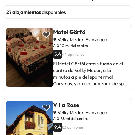
27 alojamientos
disponibles
Motel Görföl
Velky Meder, Eslovaquia
A 0,10 mi del centro
5.4
44 opiniones
El Motel Görföl está situado en el
centro de Veľký Meder, a 15
minutos a pie del spa termal
Corvinus, y ofrece una zona de spa
con bañera de hidromasaje, sauna
y zona de relajación. El
establecimiento alberga un bar.
Villa Rose
Hay aparcamiento privado gratuito
Velky Meder, Eslovaquia
en el patio trasero. Todas las
A 0,88 mi del centro
habitaciones de este motel tienen
9.4
83 opiniones
aire acondicionado y TV de