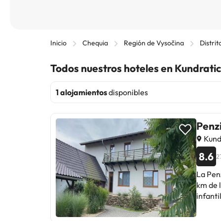
Inicio
Chequia
Región de Vysočina
Distri
Todos nuestros hoteles en Kundrati
1 alojamientos
disponibles
Penz
Kund
8.6
2
La Penz
km de l
infantil, ja
jardín,
privado con ar