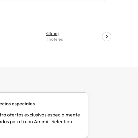
ázavou se
bíč está a
m de la
Cikháj
Herálec
1 hoteles
1 hoteles
ecios especiales
ra ofertas exclusivas especialmente
das para ti con Amimir Selection.