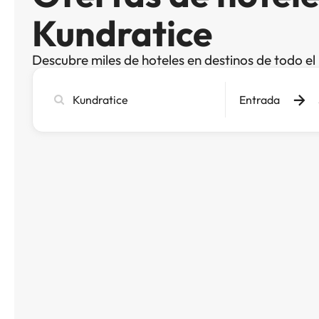
Kundratice
Descubre miles de hoteles en destinos de todo e
Busca
Entrada
ciudad,
hotel
o
destino