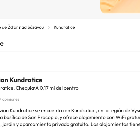
to de Žďár nad Sázavou
Kundratice
ce
ion Kundratice
ratice, Chequia
A 0,17 mi del centro
7 opiniones
ion Kundratice se encuentra en Kundratice, en la región de Vys
a basílica de San Procopio, y ofrece alojamiento con WiFi gratu
rdín y aparcamiento privado gratuito. Los alojamientos tienen vistas al
 zona de estar, lavadora, cocina totalmente equipada con lavavaj
tículos de aseo gratuitos. El establecimiento alberga una zona de