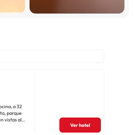
ocina, a 32
ita, parque
Ver hotel
illas y baño