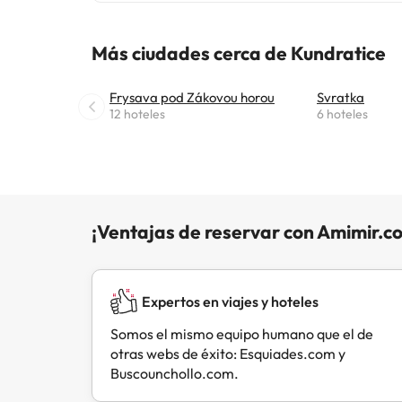
picnic. Los huéspedes de la Penzion Kundratice pueden jugar al ping pong en el
establec
Más ciudades cerca de Kundratice
peregr
encuent
33 km.
Frysava pod Zákovou horou
Svratka
Penzio
12 hoteles
6 hoteles
¡Ventajas de reservar con Amimir.c
Expertos en viajes y hoteles
Somos el mismo equipo humano que el de
otras webs de éxito: Esquiades.com y
Buscounchollo.com.