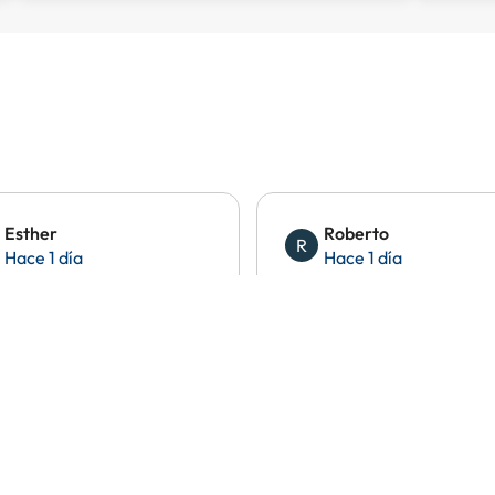
Esther
Roberto
R
Hace 1 día
Hace 1 día
ayudaron con un problema
Es mi primera reserva y sin
el limite de la tarjeta y la
ningún problema.
ción fue inmediata y me lo
lvieron en apenas unos
tos. Servicio impecable.