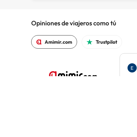
Opiniones de viajeros como tú
Amimir.com
Trustpilot
E
Me 
por 
aten
El 97% volvería a reservar con Amimir.com
reso
minu