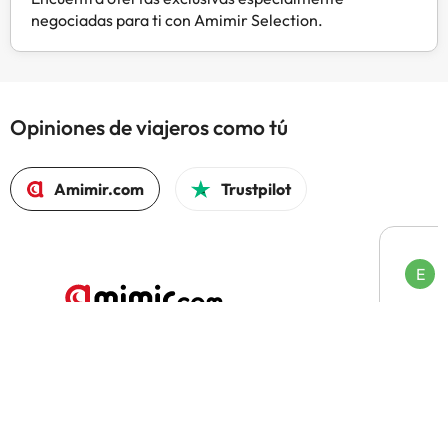
negociadas para ti con Amimir Selection.
Opiniones de viajeros como tú
Amimir.com
Trustpilot
E
H
La fac
Lo fác
prese
El 97% volvería a reservar con Amimir.com
accesi
aloja
dudas,