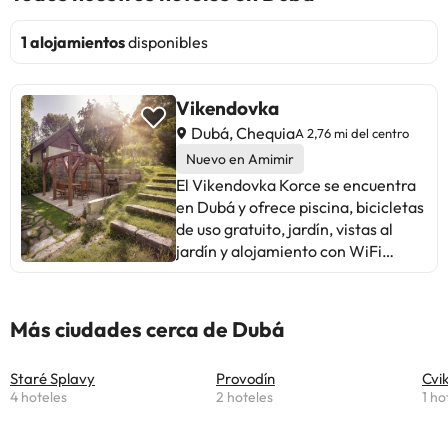
1 alojamientos
disponibles
Vikendovka
Dubá, Chequia
A 2,76 mi del centro
Nuevo en Amimir
El Vikendovka Korce se encuentra
en Dubá y ofrece piscina, bicicletas
de uso gratuito, jardín, vistas al
jardín y alojamiento con WiFi
gratuita. El aparthotel ofrece
terraza, vistas a la montaña, zona
de estar, TV de pantalla plana,
Más ciudades cerca de Dubá
cocina totalmente equipada con
nevera y fogones y baño privado
Staré Splavy
Provodín
Cvi
con ducha y secador de pelo.
4 hoteles
2 hoteles
1 ho
También incluyen utensilios de
cocina, cafetera y hervidor de