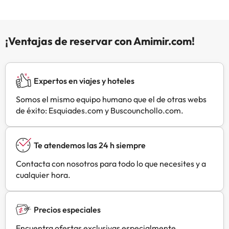
agua. El Vikendovka Korce ofrece
una chimenea al aire libre. Después
de un día de ciclismo, senderismo o
senderismo, los huéspedes pueden
¡Ventajas de reservar con Amimir.com!
relajarse en la zona de salón
compartida. El Aquapark Staré
Splavy se encuentra a 9,4 km del
alojamiento, mientras que el
Expertos en viajes y hoteles
castillo de Bezděz está a 16 km. El
Somos el mismo equipo humano que el de otras webs
aeropuerto Vikendovka Korce es el
de éxito: Esquiades.com y Buscounchollo.com.
más cercano y está a 82 km.
Te atendemos las 24 h siempre
Contacta con nosotros para todo lo que necesites y a
cualquier hora.
Precios especiales
Encuentra ofertas exclusivas especialmente