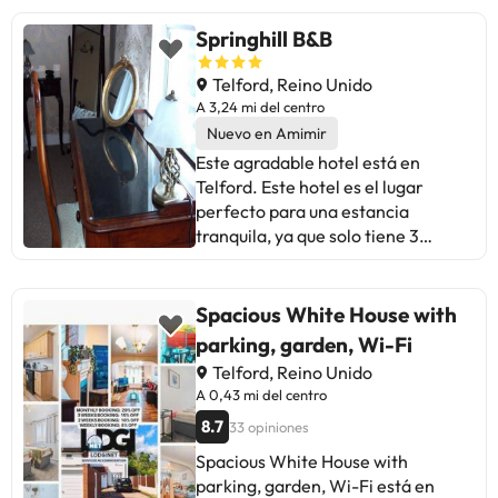
no les gusten los animales podrán
(Aeropuerto de Birmingham) está
Se ofrece un desayuno completo
disfrutar de su estancia.
Springhill B&B
a 69 km.En este alojamiento no se
gratuito todos los días de 07:30 a
pueden celebrar despedidas de
09:30. Servicios de negocios y
Telford, Reino Unido
soltero o soltera ni fiestas
otros La recepción tiene un horario
A 3,24 mi del centro
similares. Informa a con antelación
limitado. Hay un aparcamiento sin
Nuevo en Amimir
de tu hora prevista de llegada. Para
asistencia gratuito disponible.
ello, puedes utilizar el apartado de
Este agradable hotel está en
peticiones especiales al hacer la
Telford. Este hotel es el lugar
reserva o ponerte en contacto
perfecto para una estancia
directamente con el alojamiento.
tranquila, ya que solo tiene 3
Los datos de contacto aparecen en
habitaciones. No se admiten
la confirmación de la reserva.
mascotas en las instalaciones.
Spacious White House with
parking, garden, Wi-Fi
Telford, Reino Unido
A 0,43 mi del centro
8.7
33 opiniones
Spacious White House with
parking, garden, Wi-Fi está en