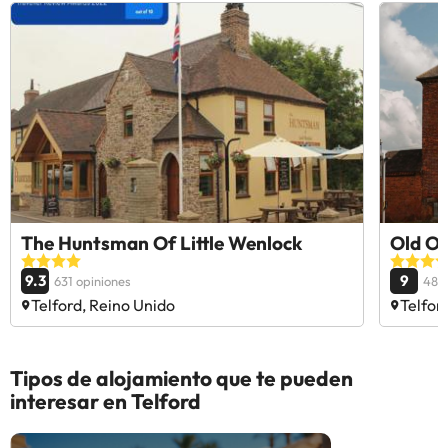
The Huntsman Of Little Wenlock
Old Or
9.3
9
631 opiniones
488 
Telford, Reino Unido
Telfor
Tipos de alojamiento que te pueden
interesar en Telford