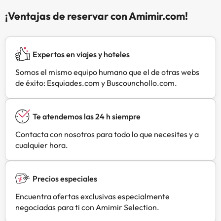
con nevera. El desayuno está
¡Ventajas de reservar con Amimir.com!
disponible todos los días e incluye
opciones continentales,
vegetarianas o sin gluten. Se puede
jugar al billar y a los dardos en este
Expertos en viajes y hoteles
hotel de 3 estrellas, y la zona es
Somos el mismo equipo humano que el de otras webs
ideal para practicar senderismo. El
de éxito: Esquiades.com y Buscounchollo.com.
aeropuerto más cercano
(Aeropuerto de Gotemburgo-
Landvetter) está a 71 km del
Te atendemos las 24 h siempre
alojamiento.En este alojamiento
no se pueden celebrar despedidas
Contacta con nosotros para todo lo que necesites y a
de soltero o soltera ni fiestas
cualquier hora.
similares.
Precios especiales
Encuentra ofertas exclusivas especialmente
negociadas para ti con Amimir Selection.