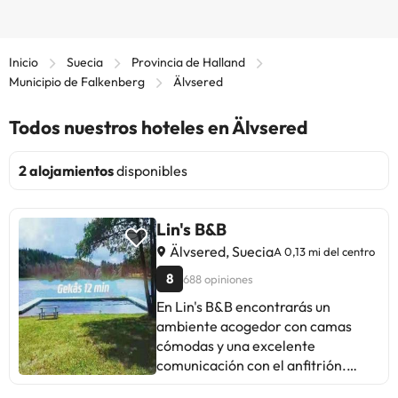
Inicio
Suecia
Provincia de Halland
Municipio de Falkenberg
Älvsered
Todos nuestros hoteles en Älvsered
2 alojamientos
disponibles
Lin's B&B
Älvsered, Suecia
A 0,13 mi del centro
8
688 opiniones
En Lin's B&B encontrarás un
ambiente acogedor con camas
cómodas y una excelente
comunicación con el anfitrión.
Destacan la buena ubicación, el