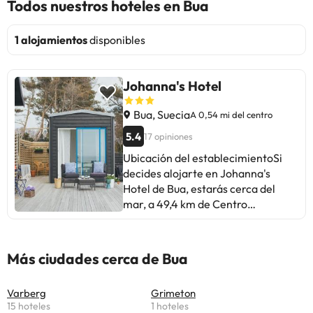
Todos nuestros hoteles en Bua
1 alojamientos
disponibles
Johanna's Hotel
Bua, Suecia
A 0,54 mi del centro
5.4
17 opiniones
Ubicación del establecimientoSi
decides alojarte en Johanna's
Hotel de Bua, estarás cerca del
mar, a 49,4 km de Centro
comercial Gekas y a 16,1 km de
Playa Torstensvik. Además, este
bed and breakfast de playa se
Más ciudades cerca de Bua
encuentra a 16,2 km de Playa
Vallersvik y a 22,5 km de Club de
Varberg
Grimeton
golf Sjogarde. Las distancias se
15 hoteles
1 hoteles
expresan en números redondos.