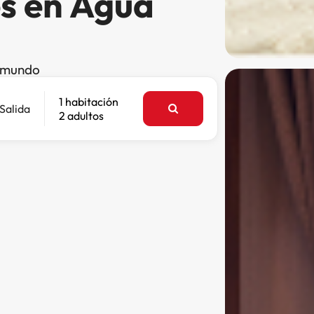
es en Agua
l mundo
1 habitación
Salida
2 adultos