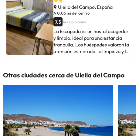
Uleila del Campo, España
A 0,06 mi del centro
7.5
147 opiniones
La Escapada es un hostal acogedor
y limpio, ideal para una estancia
tranquila. Los huéspedes valoran la
atención esmerada, la limpieza y la
comodidad de las instalaciones.
Destacan la ubicación céntrica y el
ambiente familiar. Algunos
Otras ciudades cerca de Uleila del Campo
mencionan áreas de mejora como
el tamaño de las habitaciones o la
insonorización. En general, es un
lugar económico con buen servicio,
perfecto para desconectar y
disfrutar de tapas locales. Ideal
para viajeros que buscan un
ambiente relajado y cercano.