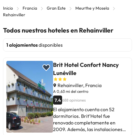
Inicio
Francia
Gran Este
Meurthe y Mosela
Rehainviller
Todos nuestros hoteles en Rehainviller
1 alojamientos
disponibles
Brit Hotel Confort Nancy
Lunéville
Rehainviller, Francia
A 0,63 mi del centro
7.4
688 opiniones
El alojamiento cuenta con 52
dormitorios. Brit’Hotel fue
renovado completamente en
2009. Además, las instalaciones