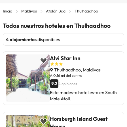
Inicio
Maldivas
Atolón Baa
Thulhaadhoo
Todos nuestros hoteles en Thulhaadhoo
4 alojamientos
disponibles
Alvi Star Inn
Thulhaadhoo, Maldivas
A 0,16 mi del centro
9.2
4 opiniones
Este modesto hotel está en South
Male Atoll.
Horsburgh Island Guest
House