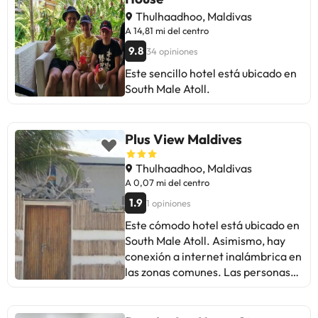
Thulhaadhoo, Maldivas
A 14,81 mi del centro
9.8
34 opiniones
Este sencillo hotel está ubicado en
South Male Atoll.
Plus View Maldives
Thulhaadhoo, Maldivas
A 0,07 mi del centro
1.9
1 opiniones
Este cómodo hotel está ubicado en
South Male Atoll. Asimismo, hay
conexión a internet inalámbrica en
las zonas comunes. Las personas
que se alojen en este
establecimiento podrán disfrutar