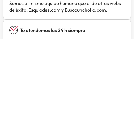
esquiar, pasear en bicicleta y
Somos el mismo equipo humano que el de otras webs
avistar águilas.Informa a Schaan-
de éxito: Esquiades.com y Buscounchollo.com.
Vaduz Youth Hostel con antelación
de tu hora prevista de llegada. Para
ello, puedes utilizar el apartado de
Te atendemos las 24 h siempre
peticiones especiales al hacer la
reserva o ponerte en contacto
Contacta con nosotros para todo lo que necesites y a
directamente con el alojamiento.
cualquier hora.
Los datos de contacto aparecen en
la confirmación de la reserva.
Room rates include the daily
Precios especiales
membership of Swiss Youth Hostels
Encuentra ofertas exclusivas especialmente
and Hostelling International.
negociadas para ti con Amimir Selection.
Please inform the property in
advance in case of a late arrival
after 21:00. Otherwise check-in
might not be possible. Contact
details can be found on the booking
Opiniones de viajeros como tú
confirmation. Please note that
there are no cooking facilities and
no refrigerator available for