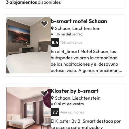
3 alojamientos
disponibles
b-smart motel Schaan
Schaan, Liechtenstein
A 1,16 mi del centro
8.4
465 opiniones
En el B_Smart Motel Schaan, los
huéspedes valoran la comodidad
de las habitaciones y el desayuno
autoservicio. Algunos mencionan
la falta de personal para
aclaraciones en el check-in
automático. Aunque las opiniones
Kloster by b-smart
son mayormente positivas, se
Schaan, Liechtenstein
destaca la necesidad de mejorar la
A 0,41 mi del centro
calidad de las almohadas y la
7.7
1464 opiniones
insonorización de las camas. En
general, es un lugar funcional y
El Kloster By B_Smart destaca por
moderno, ideal para estancias
su acceso automatizado y