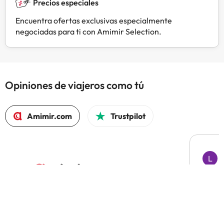
Precios especiales
Encuentra ofertas exclusivas especialmente
negociadas para ti con Amimir Selection.
Opiniones de viajeros como tú
Amimir.com
Trustpilot
L
L
H
Todo 
El 97% volvería a reservar con Amimir.com