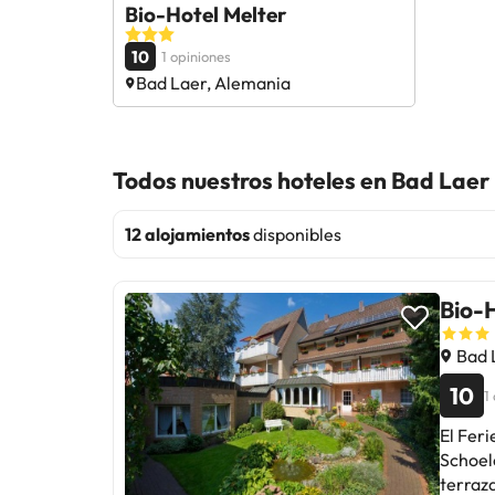
Bio-Hotel Melter
10
1 opiniones
Bad Laer, Alemania
Todos nuestros hoteles en Bad Laer
12 alojamientos
disponibles
Bio-H
Bad 
10
1
El Fer
Schoele
terraza. Todos los alojamientos cuentan con baño privado, TV de p