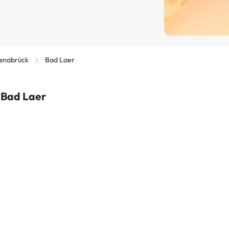
Osnabrück
Bad Laer
n Bad Laer