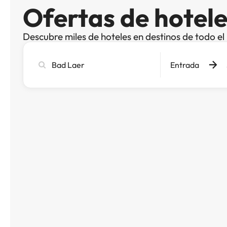
Ofertas de hotel
Descubre miles de hoteles en destinos de todo e
Busca
Entrada
ciudad,
hotel
o
destino