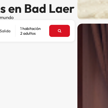
es en Bad Laer
l mundo
1 habitación
Salida
2 adultos