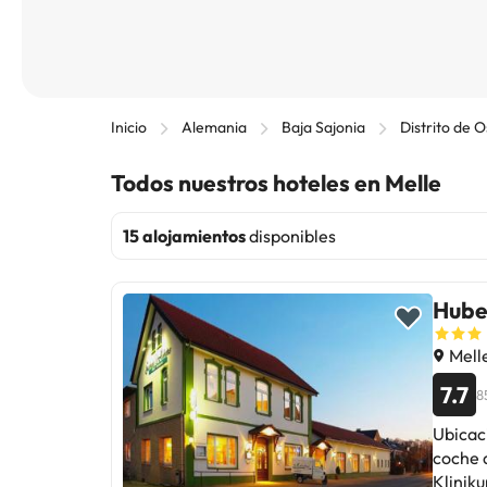
Inicio
Alemania
Baja Sajonia
Distrito de 
Todos nuestros hoteles en Melle
15 alojamientos
disponibles
Hube
Mell
7.7
8
Ubicac
coche 
Klinikum Melle GmbH. A