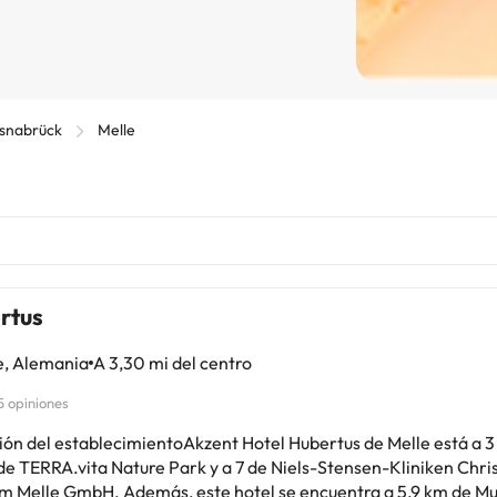
Osnabrück
Melle
rtus
e, Alemania
A 3,30 mi del centro
5 opiniones
ión del establecimientoAkzent Hotel Hubertus de Melle está a 3
de TERRA.vita Nature Park y a 7 de Niels-Stensen-Kliniken Chris
demás, este hotel se encuentra a 5,9 km de Museo del