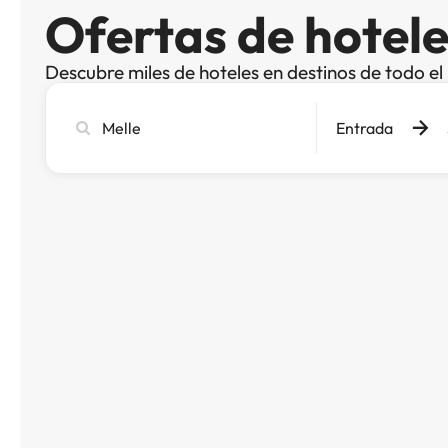
Ofertas de hotele
Descubre miles de hoteles en destinos de todo e
Busca
Entrada
ciudad,
hotel
o
destino