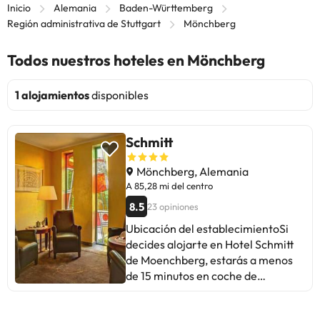
Inicio
Alemania
Baden-Württemberg
Región administrativa de Stuttgart
Mönchberg
Todos nuestros hoteles en Mönchberg
1 alojamientos
disponibles
Schmitt
Mönchberg, Alemania
A 85,28 mi del centro
8.5
23 opiniones
Ubicación del establecimientoSi
decides alojarte en Hotel Schmitt
de Moenchberg, estarás a menos
de 15 minutos en coche de
Bavarian Spessart Nature Park y
Museo de la Viticultura y de