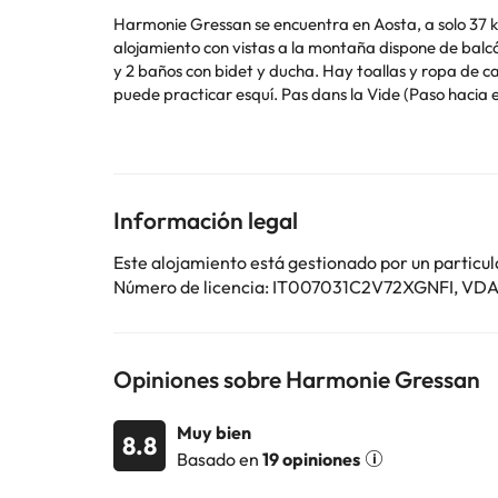
Harmonie Gressan se encuentra en Aosta, a solo 37 km 
alojamiento con vistas a la montaña dispone de balcón. Este apartamento consta de 3 dormitorios, una sala de estar, una cocina totalmente equipada con nevera y 
y 2 baños con bidet y ducha. Hay toallas y ropa de cama en el apartamento. Se ofrece una escuela de esquí y guar
puede practicar esquí. Pas dans la Vi
Informa a con antelación de tu hora prevista de llegada. Para ello, puedes utilizar el apartado de peticiones especiales al hacer la reserva o ponerte en contacto
directamente con el alojamiento. Los datos de conta
Algunos de los servicios detallados pueden ser de pag
Información legal
cambios por parte del alojamiento. Si tienes dudas, 
Este alojamiento está gestionado por un particul
Número de licencia: IT007031C2V72XGNFI, 
Opiniones sobre Harmonie Gressan
Muy bien
8.8
Basado en
19 opiniones