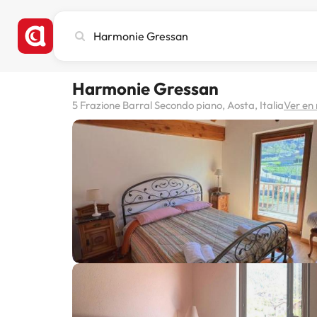
Busca
ciudad,
hotel
o
Harmonie Gressan
destino
5 Frazione Barral Secondo piano, Aosta, Italia
Ver en