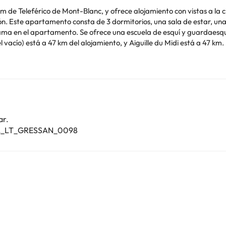
de Teleférico de Mont-Blanc, y ofrece alojamiento con vistas a la ci
cafetera,
daesquíes en el apartamento, y en los alrededores se
de (Paso hacia el vacío) está a 47 km del alojamiento, y Aiguille du Midi está a 47 km.
cto aparecen en la confirmación de la reserva. Gestionado por un pa
o. Puedes consultar sus tarifas directamente en el establecimiento. 
contáctanos.
ar.
VDA_LT_GRESSAN_0098