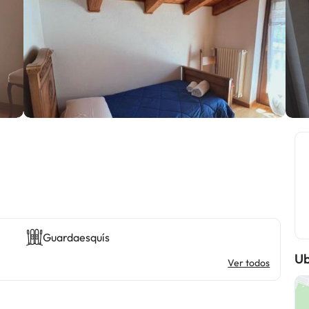
Guardaesquís
Ub
Ver todos