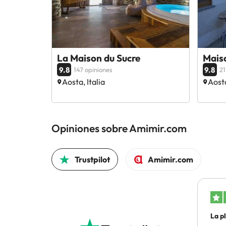
La Maison du Sucre
Mais
9.8
9.8
147 opiniones
21
Aosta, Italia
Aosta
Opiniones sobre Amimir.com
Trustpilot
Amimir.com
La p