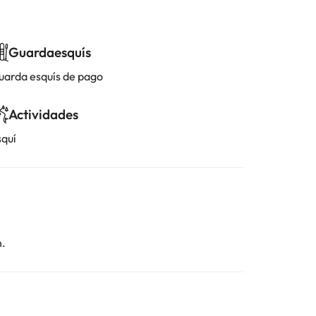
Guardaesquís
uarda esquís de pago
Actividades
squí
n.