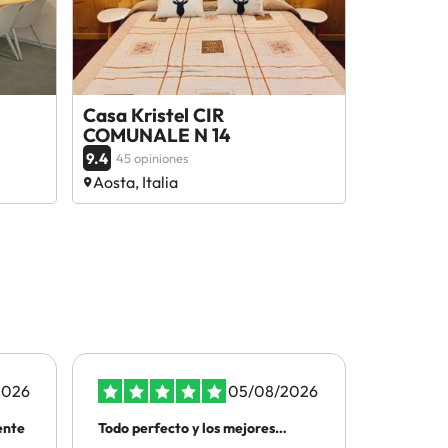
Casa Kristel CIR
COMUNALE N 14
9.4
45 opiniones
Aosta, Italia
2026
05/08/2026
ente
Todo perfecto y los mejores
ATENCIO