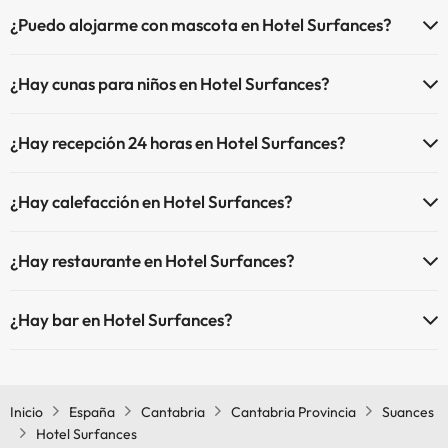
El Hotel Surfances dispone de Wi-Fi.
Parking exterior
¿Puedo alojarme con mascota en Hotel Surfances?
En Hotel Surfances se admiten mascotas (previa petición y de pago
¿Hay cunas para niños en Hotel Surfances?
directo en hotel). Consulta las condiciones.
El Hotel Surfances dispone de cunas de pago directo en hotel
¿Hay recepción 24 horas en Hotel Surfances?
(solicítalo antes de iniciar tu viaje).
Sí, Hotel Surfances tiene recepción 24 horas.
¿Hay calefacción en Hotel Surfances?
Sí, Hotel Surfances tiene calefacción en las zonas comunes.
¿Hay restaurante en Hotel Surfances?
Sí, Hotel Surfances tiene restaurante.
¿Hay bar en Hotel Surfances?
Sí, Hotel Surfances tiene bar.
Inicio
España
Cantabria
Cantabria Provincia
Suances
Hotel Surfances