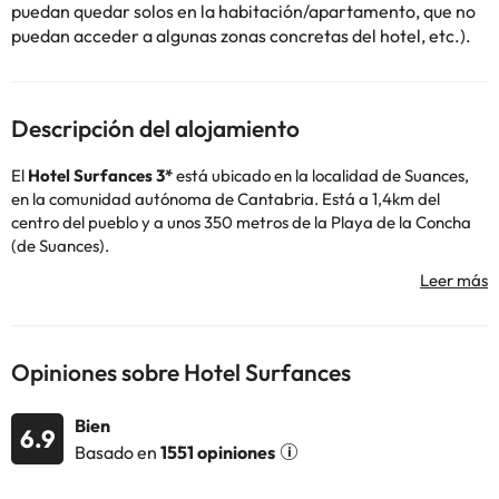
puedan quedar solos en la habitación/apartamento, que no
puedan acceder a algunas zonas concretas del hotel, etc.).
Descripción del alojamiento
El
Hotel Surfances 3*
está ubicado en la localidad de Suances,
en la comunidad autónoma de Cantabria. Está a 1,4km del
centro del pueblo y a unos 350 metros de la Playa de la Concha
(de Suances).
El alojamiento cuenta con recepción 24 horas, calefacción, wifi
gratuito en zonas comunes y tiene un parking exterior
gratuito.
El restaurante del hotel te ofrece un surtido de
productos tipo buffet para desayunar, aunque para comer y
cenar deberás desplazarte al Hotel Mar Azul y Surf, a 200m de
Opiniones sobre Hotel Surfances
distancia.
Las habitaciones están equipadas con calefacción, mesa-
Bien
escritorio, televisión, teléfono y baño completo con bañera.
6.9
Basado en
1551 opiniones
Te recomendamos disfrutar del entorno, sobre todo, de la
naturaleza que rodea Suances. Además, puedes visitar otras