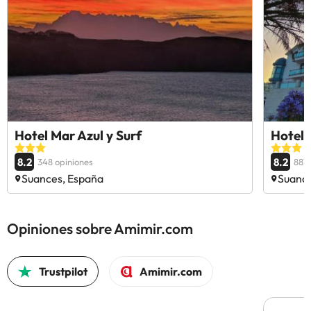
Hotel Mar Azul y Surf
Hotel 
8.2
8.2
348 opiniones
881 
Suances, España
Suance
Opiniones sobre Amimir.com
Trustpilot
Amimir.com