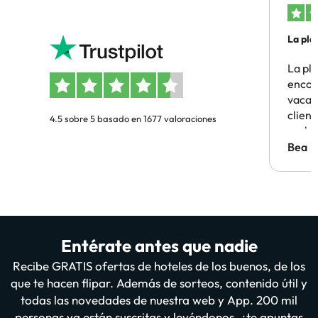
La pla
La pl
encon
vacaci
clien
4.5 sobre 5 basado en 1677 valoraciones
probl
antes.
Bea
Entérate antes que nadie
Recibe GRATIS ofertas de hoteles de los buenos, de los
que te hacen flipar. Además de sorteos, contenido útil y
todas las novedades de nuestra web y App. 200 mil
personas ya están suscritas y leyéndonos, ¿te apuntas