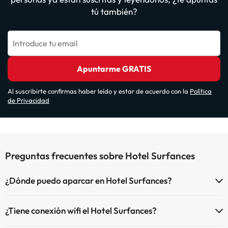
tú también?
Introduce tu email
Apuntarme GRATIS
Al suscribirte confirmas haber leído y estar de acuerdo con la
Política
de Privacidad
Preguntas frecuentes sobre Hotel Surfances
¿Dónde puedo aparcar en Hotel Surfances?
Si te alojas en Hotel Surfances tienes estas posibilidades de
¿Tiene conexión wifi el Hotel Surfances?
aparcamiento (bajo disponibilidad):